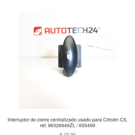
Mi cuenta
Pagos
Política de privacidad
Procedimiento de Reclamación
Queja
Sobre nosotros
Términos y Condiciones
Transporte
Interruptor de cierre centralizado usado para Citroën C5,
ref. 96326949ZL / 655499
€
15,00