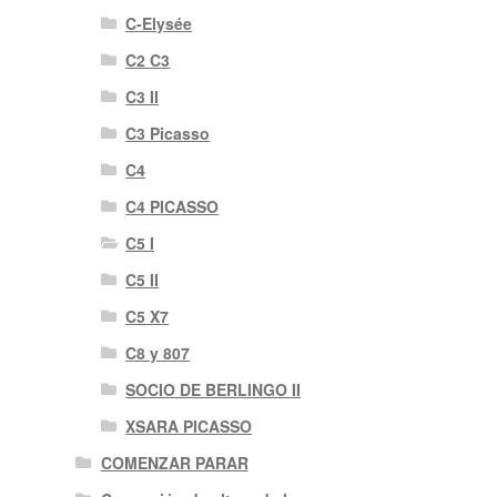
C-Elysée
C2 C3
C3 II
C3 Picasso
C4
C4 PICASSO
C5 I
C5 II
C5 X7
C8 y 807
SOCIO DE BERLINGO II
XSARA PICASSO
COMENZAR PARAR