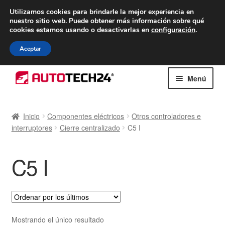
ENTREGA desde 7 EUR
Utilizamos cookies para brindarle la mejor experiencia en
nuestro sitio web.
Puede obtener más información sobre qué
De lunes a viernes de 9 a. m. a 4 p. m.
cookies estamos usando o desactivarlas en
configuración
.
900 933 246
Aceptar
Ir
Ir
Menú
a
al
la
contenido
Inicio
navegación
Inicio
Componentes eléctricos
Otros controladores e
interruptores
Cierre centralizado
C5 I
Caja registradora
Carro
C5 I
Contacto
Envío al mundo entero
Mostrando el único resultado