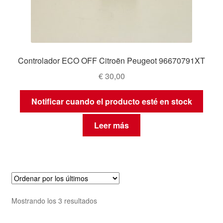
Controlador ECO OFF Citroën Peugeot 96670791XT
€
30,00
Notificar cuando el producto esté en stock
Leer más
Ordenado
Mostrando los 3 resultados
por
los