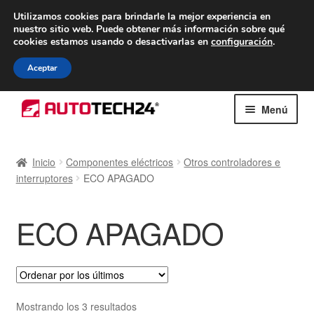
ENTREGA desde 7 EUR
Utilizamos cookies para brindarle la mejor experiencia en
nuestro sitio web.
Puede obtener más información sobre qué
De lunes a viernes de 9 a. m. a 4 p. m.
cookies estamos usando o desactivarlas en
configuración
.
900 933 246
Aceptar
Ir
Ir
Menú
a
al
la
contenido
Inicio
navegación
Inicio
Componentes eléctricos
Otros controladores e
interruptores
ECO APAGADO
Caja registradora
Carro
ECO APAGADO
Contacto
Envío al mundo entero
Ordenado
Mostrando los 3 resultados