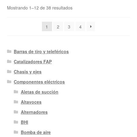
Ordenado
Mostrando 1–12 de 38 resultados
por
los
1
2
3
4
últimos
Barras de tiro y teleféricos
Catalizadores FAP
Chasis y ejes
Componentes eléctricos
Aletas de succión
Altavoces
Alternadores
BHI
Bomba de aire