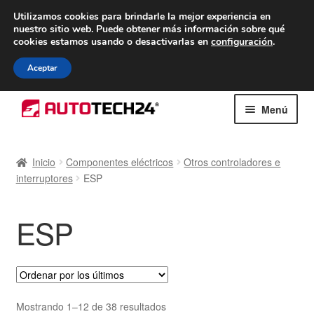
ENTREGA desde 7 EUR
Utilizamos cookies para brindarle la mejor experiencia en
nuestro sitio web.
Puede obtener más información sobre qué
De lunes a viernes de 9 a. m. a 4 p. m.
cookies estamos usando o desactivarlas en
configuración
.
900 933 246
Aceptar
Ir
Ir
Menú
a
al
la
contenido
Inicio
navegación
Inicio
Componentes eléctricos
Otros controladores e
interruptores
ESP
Caja registradora
Carro
ESP
Contacto
Envío al mundo entero
Ordenado
Mostrando 1–12 de 38 resultados