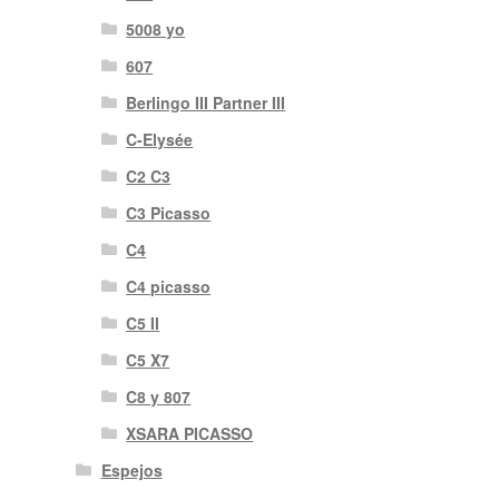
5008 yo
607
Berlingo III Partner III
C-Elysée
C2 C3
C3 Picasso
C4
C4 picasso
C5 II
C5 X7
C8 y 807
XSARA PICASSO
Espejos