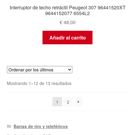
Interruptor de techo retráctil Peugeot 307 96441520XT
9644152077 6554L2
€
48,00
Añadir al carrito
Ordenado
Mostrando 1–12 de 13 resultados
por
los
1
2
últimos
Barras de tiro y teleféricos