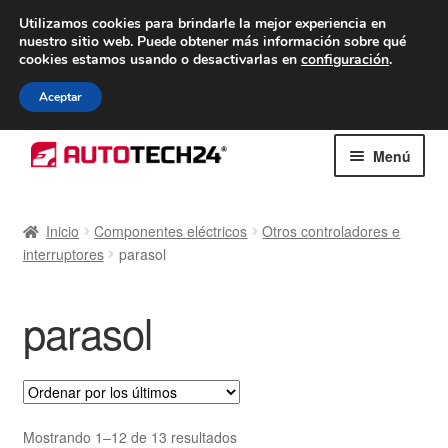
ENTREGA desde 7 EUR
Utilizamos cookies para brindarle la mejor experiencia en
nuestro sitio web.
Puede obtener más información sobre qué
De lunes a viernes de 9 a. m. a 4 p. m.
cookies estamos usando o desactivarlas en
configuración
.
900 933 246
Aceptar
Ir
Ir
Menú
a
al
la
contenido
Inicio
navegación
Inicio
Componentes eléctricos
Otros controladores e
interruptores
parasol
Caja registradora
Carro
parasol
Contacto
Envío al mundo entero
Ordenado
Mostrando 1–12 de 13 resultados