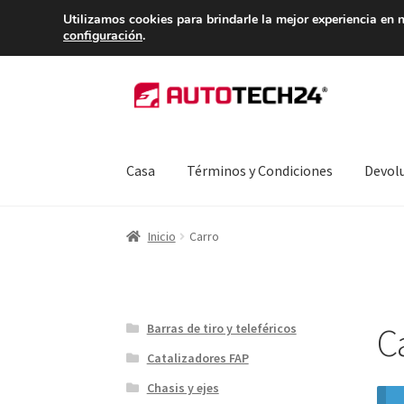
ENTREGA desde 
Utilizamos cookies para brindarle la mejor experiencia en n
configuración
.
Ir
Ir
a
al
la
contenido
navegación
Casa
Términos y Condiciones
Devol
Inicio
Caja registradora
Carro
Contacto
Envío
Inicio
Carro
Procedimiento de Reclamación
Queja
Sobre 
C
Barras de tiro y teleféricos
Catalizadores FAP
Chasis y ejes