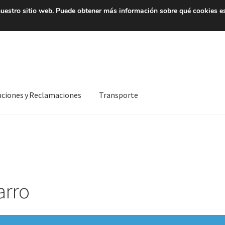
7 EUR
De lunes a viernes 
uestro sitio web.
Puede obtener más información sobre qué cookies e
uciones y Reclamaciones
Transporte
 al mundo entero
Mi cuenta
Pagos
Política de privacidad
nosotros
Términos y Condiciones
Transporte
arro