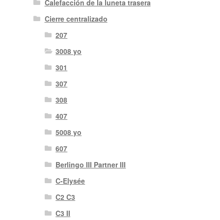
Calefacción de la luneta trasera
Cierre centralizado
207
3008 yo
301
307
308
407
5008 yo
607
Berlingo III Partner III
C-Elysée
C2 C3
C3 II