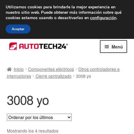
ENTREGA desde 7 EUR
Utilizamos cookies para brindarle la mejor experiencia en
nuestro sitio web.
Puede obtener más información sobre qué
De lunes a viernes de 9 a. m. a 4 p. m.
cookies estamos usando o desactivarlas en
configuración
.
900 933 246
Aceptar
Ir
Ir
Menú
a
al
la
contenido
Inicio
navegación
Inicio
Componentes eléctricos
Otros controladores e
interruptores
Cierre centralizado
3008 yo
Caja registradora
Carro
3008 yo
Contacto
Envío al mundo entero
Ordenado
Mostrando los 4 resultados