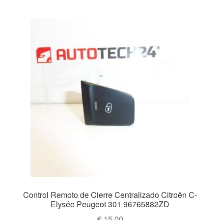
Mi cuenta
Pagos
Política de privacidad
Procedimiento de Reclamación
Queja
Sobre nosotros
Términos y Condiciones
Transporte
Control Remoto de Cierre Centralizado Citroën C-
Elysée Peugeot 301 96765882ZD
€
15,00