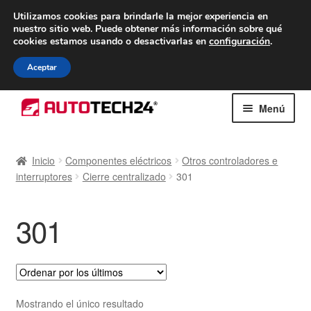
ENTREGA desde 7 EUR
Utilizamos cookies para brindarle la mejor experiencia en
nuestro sitio web.
Puede obtener más información sobre qué
De lunes a viernes de 9 a. m. a 4 p. m.
cookies estamos usando o desactivarlas en
configuración
.
900 933 246
Aceptar
Ir
Ir
Menú
a
al
la
contenido
Inicio
navegación
Inicio
Componentes eléctricos
Otros controladores e
interruptores
Cierre centralizado
301
Caja registradora
Carro
301
Contacto
Envío al mundo entero
Mostrando el único resultado