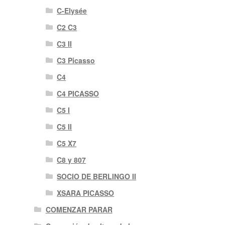
C-Elysée
C2 C3
C3 II
C3 Picasso
C4
C4 PICASSO
C5 I
C5 II
C5 X7
C8 y 807
SOCIO DE BERLINGO II
XSARA PICASSO
COMENZAR PARAR