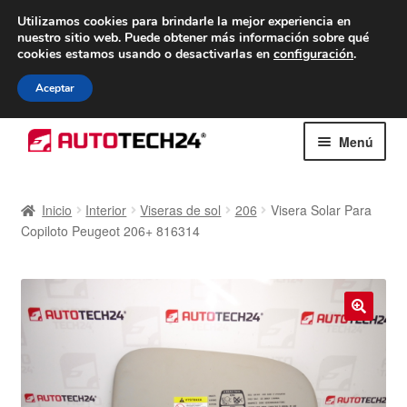
ENTREGA desde 7 EUR
Utilizamos cookies para brindarle la mejor experiencia en
nuestro sitio web.
Puede obtener más información sobre qué
De lunes a viernes de 9 a. m. a 4 p. m.
cookies estamos usando o desactivarlas en
configuración
.
900 933 246
Aceptar
Ir
Ir
Menú
a
al
la
contenido
Inicio
navegación
Inicio
Interior
Viseras de sol
206
Visera Solar Para
Copiloto Peugeot 206+ 816314
Caja registradora
Carro
Contacto
🔍
Envío al mundo entero