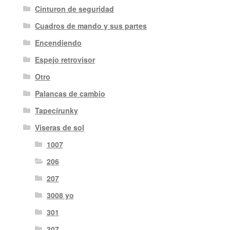
Cinturon de seguridad
Cuadros de mando y sus partes
Encendiendo
Espejo retrovisor
Otro
Palancas de cambio
Tapecírunky
Viseras de sol
1007
206
207
3008 yo
301
307