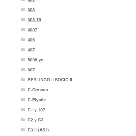
308
308 T9
4007
406
407
5008 yo
607
BERLINGO II SOCIO II
C-Crosser
C-Elysée
C1 y 107
C2 y C3
C3 II (A51)