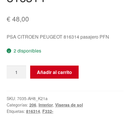
€
48,00
PSA CITROEN PEUGEOT 816314 pasajero PFN
2 disponibles
Visera
Añadir al carrito
Solar
Para
Copiloto
Peugeot
SKU:
7035-AH8_K21a
Categorías:
206
,
Interior
,
Viseras de sol
206+
Etiquetas:
816314
,
F332-
816314
cantidad