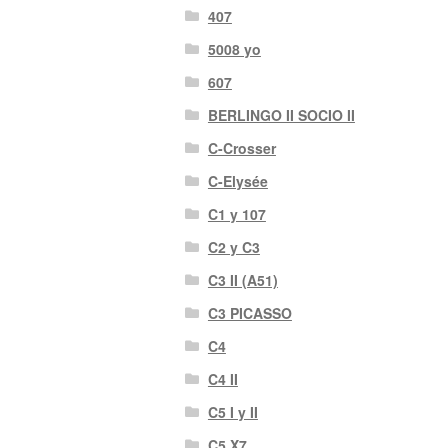
407
5008 yo
607
BERLINGO II SOCIO II
C-Crosser
C-Elysée
C1 y 107
C2 y C3
C3 II (A51)
C3 PICASSO
C4
C4 II
C5 I y II
C5 X7