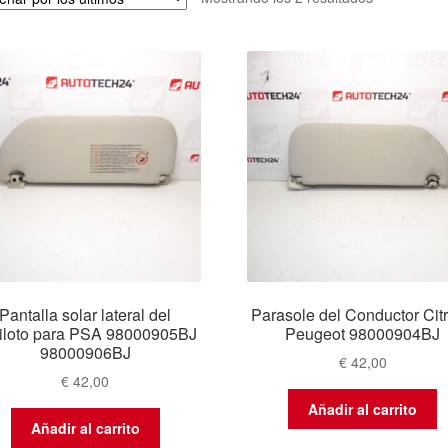
por
los
últimos
Pantalla solar lateral del
Parasole del Conductor Cit
iloto para PSA 98000905BJ
Peugeot 98000904BJ
98000906BJ
€
42,00
€
42,00
Añadir al carrito
Añadir al carrito