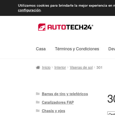
ENTREGA desde 
Utilizamos cookies para brindarle la mejor experiencia en n
configuración
.
Ir
Ir
a
al
la
contenido
navegación
Casa
Términos y Condiciones
Dev
Inicio
Caja registradora
Carro
Contacto
Enví
Inicio
Interior
Viseras de sol
301
Procedimiento de Reclamación
Queja
Sobr
3
Barras de tiro y teleféricos
Catalizadores FAP
Chasis y ejes