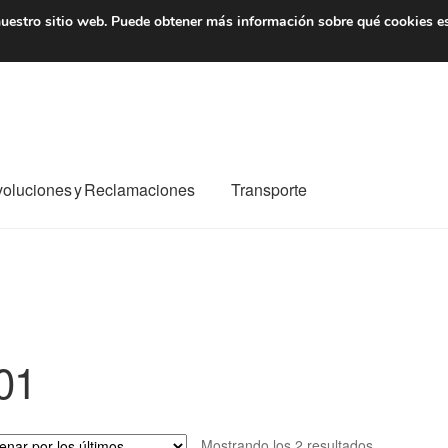
7 EUR
De lunes a viernes 
uestro sitio web.
Puede obtener más información sobre qué cookies e
oluciones y Reclamaciones
Transporte
o al mundo entero
Mi cuenta
Pagos
Política de privacidad
e nosotros
Términos y Condiciones
Transporte
01
Ordenado
Mostrando los 2 resultados