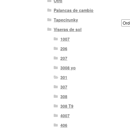
Otro
Palancas de cambio
Tapecírunky
Viseras de sol
1007
206
207
3008 yo
301
307
308
308 T9
4007
406