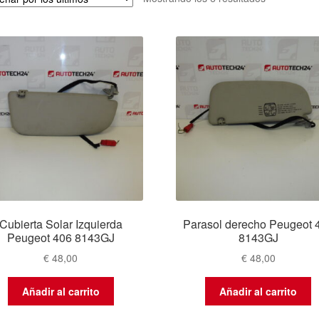
por
los
últimos
Cubierta Solar Izquierda
Parasol derecho Peugeot 
Peugeot 406 8143GJ
8143GJ
€
48,00
€
48,00
Añadir al carrito
Añadir al carrito