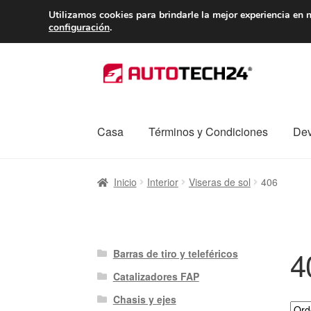
ENTREGA desde 
Utilizamos cookies para brindarle la mejor experiencia en n
configuración
.
Ir
Ir
a
al
la
contenido
navegación
Casa
Términos y Condiciones
Dev
Inicio
Caja registradora
Carro
Contacto
Enví
Inicio
Interior
Viseras de sol
406
Procedimiento de Reclamación
Queja
Sobr
4
Barras de tiro y teleféricos
Catalizadores FAP
Chasis y ejes