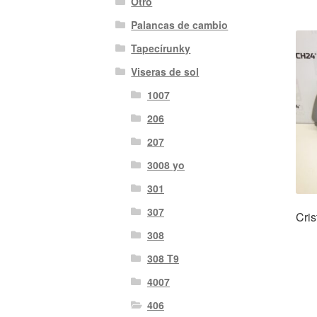
Otro
Palancas de cambio
Tapecírunky
Viseras de sol
1007
206
207
3008 yo
301
307
Cris
308
308 T9
4007
406