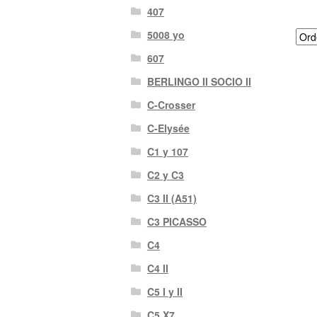
407
5008 yo
607
BERLINGO II SOCIO II
C-Crosser
C-Elysée
C1 y 107
C2 y C3
C3 II (A51)
C3 PICASSO
C4
C4 II
C5 I y II
C5 X7