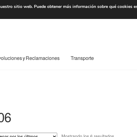
7 EUR
De lunes a viernes 
uestro sitio web.
Puede obtener más información sobre qué cookies e
oluciones y Reclamaciones
Transporte
o al mundo entero
Mi cuenta
Pagos
Política de privacidad
e nosotros
Términos y Condiciones
Transporte
06
Ordenado
Mostrando los 6 resultados