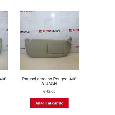
 406
Parasol derecho Peugeot 406
8143GH
€
42,00
Añadir al carrito