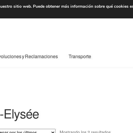
7 EUR
De lunes a viernes 
uestro sitio web.
Puede obtener más información sobre qué cookies e
oluciones y Reclamaciones
Transporte
o al mundo entero
Mi cuenta
Pagos
Política de privacidad
e nosotros
Términos y Condiciones
Transporte
-Elysée
Ordenado
Mostrando los 2 resultados