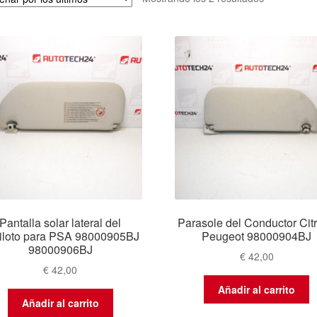
por
los
últimos
Pantalla solar lateral del
Parasole del Conductor Cit
iloto para PSA 98000905BJ
Peugeot 98000904BJ
98000906BJ
€
42,00
€
42,00
Añadir al carrito
Añadir al carrito