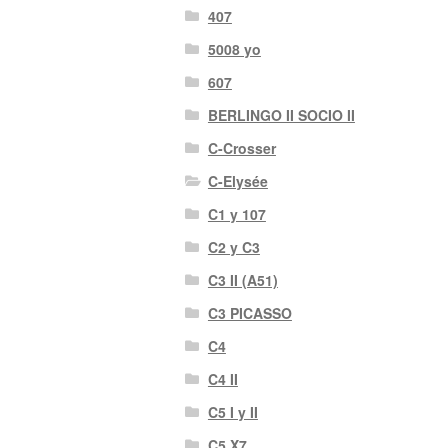
407
5008 yo
607
BERLINGO II SOCIO II
C-Crosser
C-Elysée
C1 y 107
C2 y C3
C3 II (A51)
C3 PICASSO
C4
C4 II
C5 I y II
C5 X7