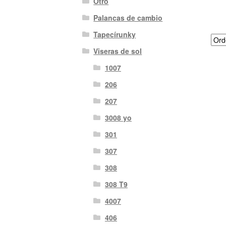
Otro
Palancas de cambio
Tapecírunky
Viseras de sol
1007
206
207
3008 yo
301
307
308
308 T9
4007
406