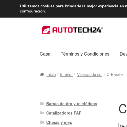
ENTREGA desde 
Utilizamos cookies para brindarle la mejor experiencia en n
configuración
.
Ir
Ir
a
al
la
contenido
navegación
Casa
Términos y Condiciones
Dev
Inicio
Caja registradora
Carro
Contacto
Enví
Inicio
Interior
Viseras de sol
C-Elysée
Procedimiento de Reclamación
Queja
Sobr
C
Barras de tiro y teleféricos
Catalizadores FAP
Chasis y ejes