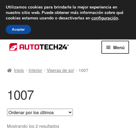
ENTREGA desde 7 EUR
Utilizamos cookies para brindarle la mejor experiencia en
nuestro sitio web.
Puede obtener más información sobre qué
De lunes a viernes de 9 a. m. a 4 p. m.
cookies estamos usando o desactivarlas en
configuración
.
900 933 246
Aceptar
Ir
Ir
Menú
a
al
la
contenido
Inicio
navegación
Inicio
Interior
Viseras de sol
1007
Caja registradora
1007
Carro
Contacto
Envío al mundo entero
Ordenado
Mostrando los 2 resultados
por