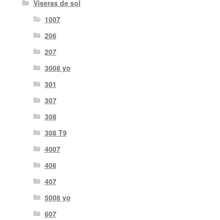
Viseras de sol
1007
206
207
3008 yo
301
307
308
308 T9
4007
406
407
5008 yo
607