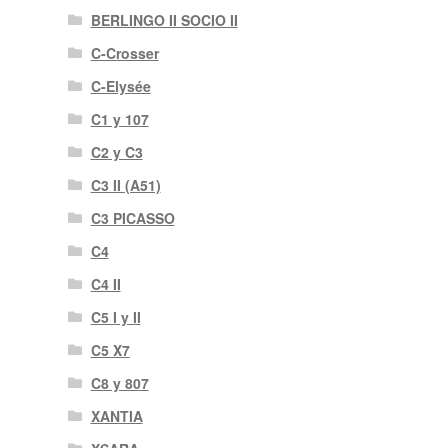
BERLINGO II SOCIO II
C-Crosser
C-Elysée
C1 y 107
C2 y C3
C3 II (A51)
C3 PICASSO
C4
C4 II
C5 I y II
C5 X7
C8 y 807
XANTIA