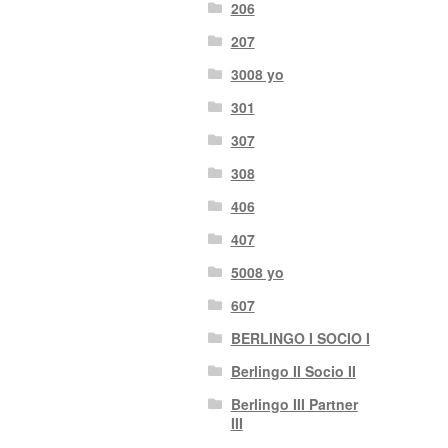
206
207
3008 yo
301
307
308
406
407
5008 yo
607
BERLINGO I SOCIO I
Berlingo II Socio II
Berlingo III Partner
III