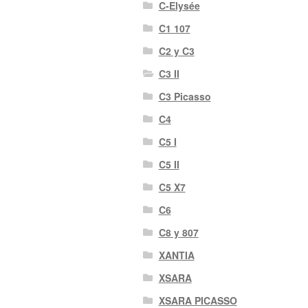
C-Elysée
C1 107
C2 y C3
C3 II
C3 Picasso
C4
C5 I
C5 II
C5 X7
C6
C8 y 807
XANTIA
XSARA
XSARA PICASSO