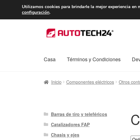
ENTREGA desde 
Utilizamos cookies para brindarle la mejor experiencia en n
configuración
.
Ir
Ir
a
al
la
contenido
navegación
Casa
Términos y Condiciones
Dev
Inicio
Caja registradora
Carro
Contacto
Enví
Inicio
Componentes eléctricos
Otros cont
Procedimiento de Reclamación
Queja
Sobr
C
Barras de tiro y teleféricos
Catalizadores FAP
Chasis y ejes