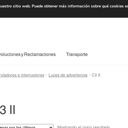
7 EUR
De lunes a viernes 
uestro sitio web.
Puede obtener más información sobre qué cookies e
oluciones y Reclamaciones
Transporte
o al mundo entero
Mi cuenta
Pagos
Política de privacidad
roladores e interruptores
Luces de advertencia
C3 II
e nosotros
Términos y Condiciones
Transporte
3 II
Mostrando el único resultado