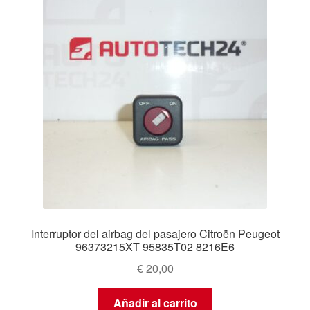
Interruptor del airbag del pasajero Citroën Peugeot
96373215XT 95835T02 8216E6
€
20,00
Añadir al carrito