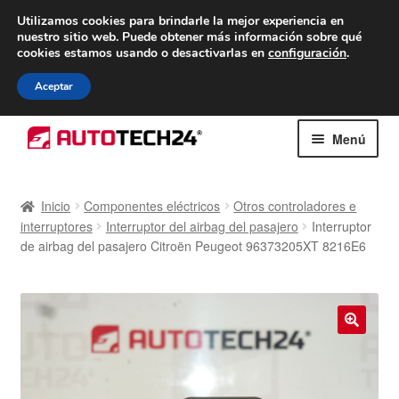
ENTREGA desde 7 EUR
Utilizamos cookies para brindarle la mejor experiencia en
nuestro sitio web.
Puede obtener más información sobre qué
De lunes a viernes de 9 a. m. a 4 p. m.
cookies estamos usando o desactivarlas en
configuración
.
900 933 246
Aceptar
Ir
Ir
Menú
a
al
la
contenido
Inicio
navegación
Inicio
Componentes eléctricos
Otros controladores e
interruptores
Interruptor del airbag del pasajero
Interruptor
Caja registradora
de airbag del pasajero Citroën Peugeot 96373205XT 8216E6
Carro
Contacto
🔍
Envío al mundo entero