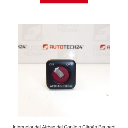
Interruptor del Airbag del Copiloto Citroën Peugeot