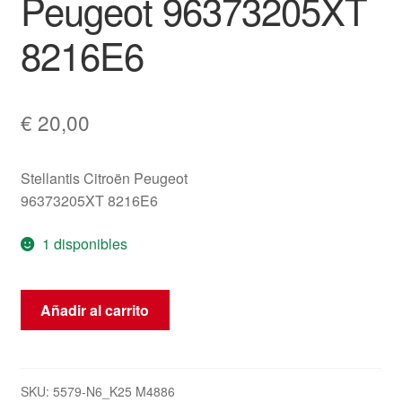
Peugeot 96373205XT
8216E6
€
20,00
Stellantis Citroën Peugeot
96373205XT 8216E6
1 disponibles
Interruptor
Añadir al carrito
de
airbag
del
pasajero
SKU:
5579-N6_K25 M4886