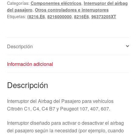
Categorías:
Componentes eléctricos
,
Interruptor del airbag
Citroën
del pasajero
,
Otros controladores e interruptores
Peugeot
Etiquetas:
(8216.E6
,
8216000000
,
8216E6
,
96373205XT
96373205XT
8216E6
cantidad
Descripción
Información adicional
Descripción
Interruptor del Airbag del Pasajero para vehículos
Citroën C1, C4, C4 B7 y Peugeot 107, 407, 607.
Interruptor diseñado para activar o desactivar el airbag
del pasajero según la necesidad (por ejemplo, cuando