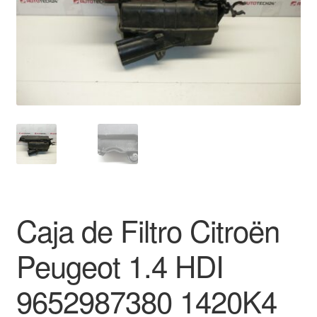
Mi cuenta
Pagos
Política de privacidad
Procedimiento de Reclamación
Queja
Sobre nosotros
Caja de Filtro Citroën
Términos y Condiciones
Peugeot 1.4 HDI
Transporte
9652987380 1420K4