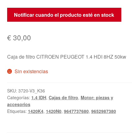
Notificar cuando el producto esté en stock
€
30,00
Caja de filtro CITROEN PEUGEOT 1.4 HDI 8HZ 50kw
Sin existencias
SKU:
3720-V3_K36
Categorías:
1.4 IDH
,
Cajas de filtro
,
Motor: piezas y
accesorios
Etiquetas:
1420K4
,
1420N0
,
9647737680
,
9652987380