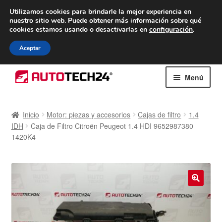
ENTREGA desde 7 EUR
Utilizamos cookies para brindarle la mejor experiencia en
nuestro sitio web.
Puede obtener más información sobre qué
De lunes a viernes de 9 a. m. a 4 p. m.
cookies estamos usando o desactivarlas en
configuración
.
900 933 246
Aceptar
Ir
Ir
Menú
a
al
la
contenido
Inicio
navegación
Inicio
Motor: piezas y accesorios
Cajas de filtro
1.4
IDH
Caja de Filtro Citroën Peugeot 1.4 HDI 9652987380
Caja registradora
1420K4
Carro
Contacto
🔍
Envío al mundo entero