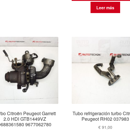
Leer más
rbo Citroën Peugeot Garrett
Tubo refrigeración turbo Cit
2.0 HDI GTB1449VZ
Peugeot RH02 037983
9688361580 9677062780
€
91,00