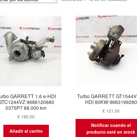
por
los
últim
urbo GARRETT 1.6 e-HDI
Turbo GARRETT GT1544V 
GTC1244VZ 9686120680
HDI 80KW 9663199280
0375P7 88.000 km
€
121,00
€
182,00
Notificar cuando el
Añadir al carrito
producto esté en stock