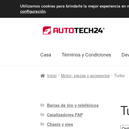
ENTREGA desde 
Utilizamos cookies para brindarle la mejor experiencia en n
configuración
.
Ir
Ir
a
al
la
contenido
navegación
Casa
Términos y Condiciones
Dev
Inicio
Caja registradora
Carro
Contacto
Enví
Inicio
Motor: piezas y accesorios
Turbo
Procedimiento de Reclamación
Queja
Sobr
T
Barras de tiro y teleféricos
Catalizadores FAP
Chasis y ejes