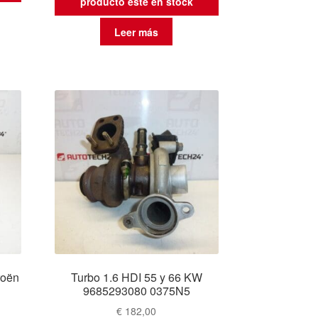
producto esté en stock
Leer más
roën
Turbo 1.6 HDI 55 y 66 KW
9685293080 0375N5
€
182,00