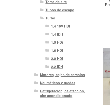
Toma de aire
Pe
Tubos de escape
Turbo
1.4 16V HDI
1.4 IDH
1.5 HDi
1.6 HDI
2.0 HDI
2.2 IDH
Motores, cajas de cambios
Neumáticos y ruedas
Refrigeración, calefacción,
aire acondicionado