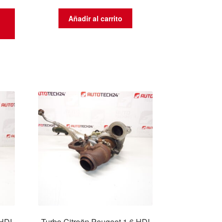
Añadir al carrito
 HDI
Turbo Citroën Peugeot 1.6 HDI