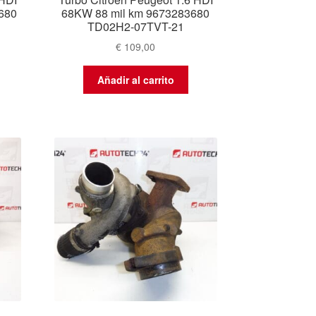
680
68KW 88 mil km 9673283680
TD02H2-07TVT-21
€
109,00
Añadir al carrito