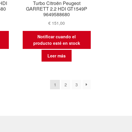
 HDI
Turbo Citroën Peugeot
680
GARRETT 2.2 HDI GT1549P
9649588680
€
151,00
Notificar cuando el
producto esté en stock
Leer más
nado
1
2
3
os