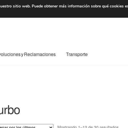
7 EUR
De lunes a viernes 
uestro sitio web.
Puede obtener más información sobre qué cookies e
oluciones y Reclamaciones
Transporte
o al mundo entero
Mi cuenta
Pagos
Política de privacidad
e nosotros
Términos y Condiciones
Transporte
urbo
Orde
Mostrando 1–12 de 30 resultados