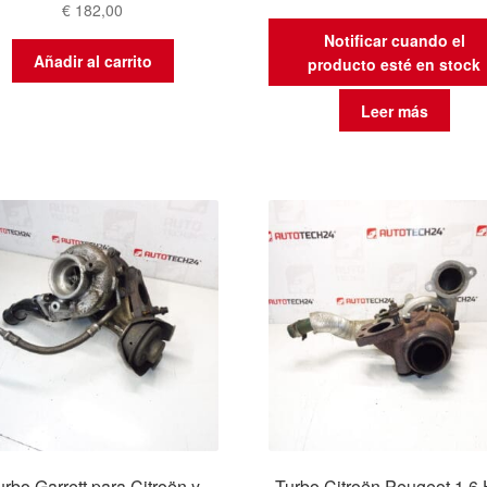
€
182,00
Notificar cuando el
Añadir al carrito
producto esté en stock
Leer más
urbo Garrett para Citroën y
Turbo Citroën Peugeot 1.6