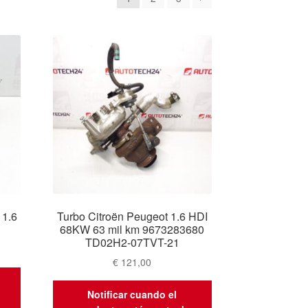
os
1.6
Turbo Citroën Peugeot 1.6 HDI
68KW 63 mil km 9673283680
TD02H2-07TVT-21
€
121,00
Notificar cuando el