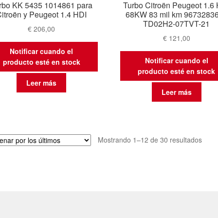
rbo KK 5435 1014861 para
Turbo Citroën Peugeot 1.6
itroën y Peugeot 1.4 HDI
68KW 83 mil km 9673283
TD02H2-07TVT-21
€
206,00
€
121,00
Notificar cuando el
Notificar cuando el
producto esté en stock
producto esté en stock
Leer más
Leer más
Orde
Mostrando 1–12 de 30 resultados
por
los
últim