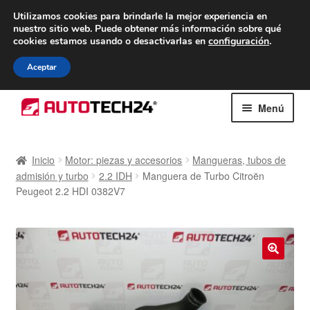
ENTREGA desde 7 EUR
Utilizamos cookies para brindarle la mejor experiencia en
nuestro sitio web.
Puede obtener más información sobre qué
De lunes a viernes de 9 a. m. a 4 p. m.
cookies estamos usando o desactivarlas en
configuración
.
900 933 246
Aceptar
Ir
Ir
Menú
a
al
la
contenido
Inicio
navegación
Inicio
Motor: piezas y accesorios
Mangueras, tubos de
admisión y turbo
2.2 IDH
Manguera de Turbo Citroën
Caja registradora
Peugeot 2.2 HDI 0382V7
Carro
Contacto
🔍
Envío al mundo entero