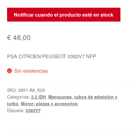
Notificar cuando el producto esté en stock
€
48,00
PSA CITROEN PEUGEOT 0382V7 NFP
Sin existencias
SKU:
3851-A8_K26
Categorías:
2.2 IDH
,
Mangueras, tubos de admisión y
turbo
,
Motor: piezas y accesorios
Etiqueta:
0382V7