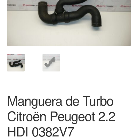
Mi cuenta
Pagos
Política de privacidad
Procedimiento de Reclamación
Queja
Sobre nosotros
Manguera de Turbo
Términos y Condiciones
Citroën Peugeot 2.2
Transporte
HDI 0382V7