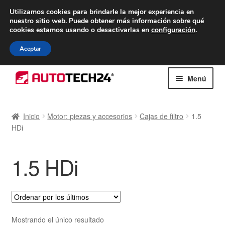
ENTREGA desde 7 EUR
Utilizamos cookies para brindarle la mejor experiencia en
nuestro sitio web.
Puede obtener más información sobre qué
De lunes a viernes de 9 a. m. a 4 p. m.
cookies estamos usando o desactivarlas en
configuración
.
900 933 246
Aceptar
Ir
Ir
Menú
a
al
la
contenido
Inicio
navegación
Inicio
Motor: piezas y accesorios
Cajas de filtro
1.5
HDi
Caja registradora
Carro
1.5 HDi
Contacto
Envío al mundo entero
Mostrando el único resultado