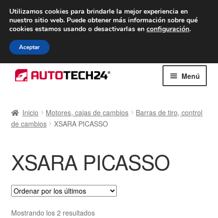
ENTREGA desde 7 EUR
Utilizamos cookies para brindarle la mejor experiencia en
nuestro sitio web.
Puede obtener más información sobre qué
De lunes a viernes de 9 a. m. a 4 p. m.
cookies estamos usando o desactivarlas en
configuración
.
900 933 246
Aceptar
Ir
Ir
Menú
a
al
la
contenido
Inicio
navegación
Inicio
Motores, cajas de cambios
Barras de tiro, control
de cambios
XSARA PICASSO
Caja registradora
Carro
XSARA PICASSO
Contacto
Envío al mundo entero
Ordenado
Mostrando los 2 resultados