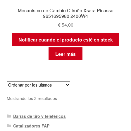
Mecanismo de Cambio Citroën Xsara Picasso
9651695980 2400W4
€
54,00
Notificar cuando el producto esté en stock
Leer más
Ordenado
Mostrando los 2 resultados
por
los
Barras de tiro y teleféricos
últimos
Catalizadores FAP