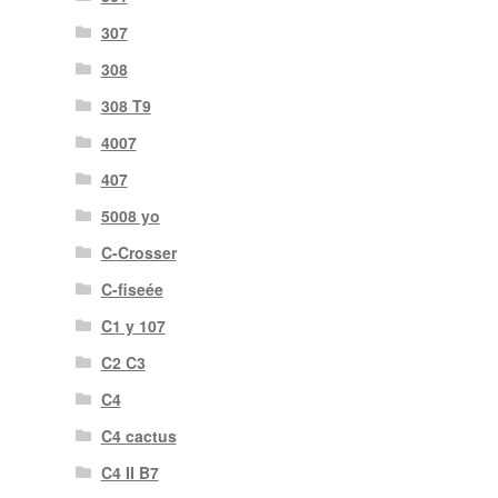
307
308
308 T9
4007
407
5008 yo
C-Crosser
C-fiseée
C1 y 107
C2 C3
C4
C4 cactus
C4 II B7