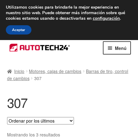
ENTREGA desde 7 EUR
Utilizamos cookies para brindarle la mejor experiencia en
nuestro sitio web.
Puede obtener más información sobre qué
De lunes a viernes de 9 a. m. a 4 p. m.
cookies estamos usando o desactivarlas en
configuración
.
900 933 246
Aceptar
Ir
Ir
Menú
a
al
la
contenido
Inicio
navegación
Inicio
Motores, cajas de cambios
Barras de tiro, control
de cambios
307
Caja registradora
Carro
307
Contacto
Envío al mundo entero
Ordenado
Mostrando los 3 resultados