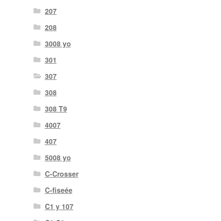
207
208
3008 yo
301
307
308
308 T9
4007
407
5008 yo
C-Crosser
C-fiseée
C1 y 107