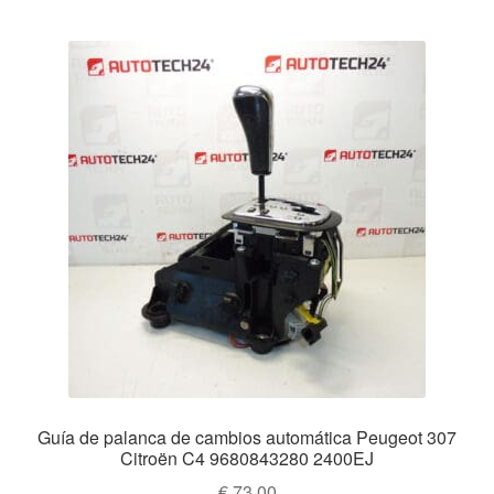
por
Mi cuenta
los
últimos
Pagos
Política de privacidad
Procedimiento de Reclamación
Queja
Sobre nosotros
Términos y Condiciones
Transporte
Guía de palanca de cambios automática Peugeot 307
Citroën C4 9680843280 2400EJ
€
73,00