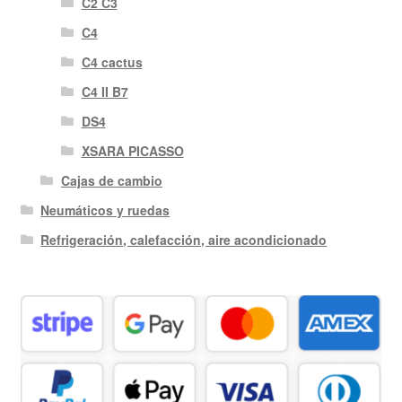
C2 C3
C4
C4 cactus
C4 II B7
DS4
XSARA PICASSO
Cajas de cambio
Neumáticos y ruedas
Refrigeración, calefacción, aire acondicionado