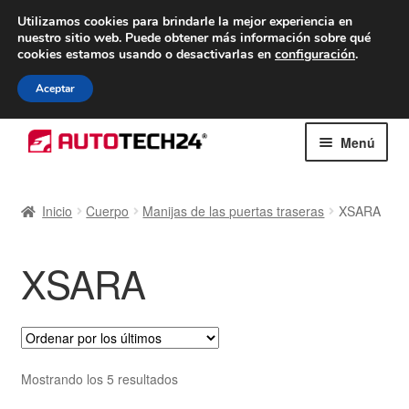
ENTREGA desde 7 EUR
Utilizamos cookies para brindarle la mejor experiencia en
nuestro sitio web.
Puede obtener más información sobre qué
De lunes a viernes de 9 a. m. a 4 p. m.
cookies estamos usando o desactivarlas en
configuración
.
900 933 246
Aceptar
Ir
Ir
Menú
a
al
la
contenido
Inicio
navegación
Inicio
Cuerpo
Manijas de las puertas traseras
XSARA
Caja registradora
XSARA
Carro
Contacto
Envío al mundo entero
Ordenado
Mostrando los 5 resultados
por