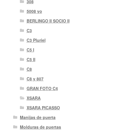
308
5008 yo
BERLINGO II SOCIO II
C3
C3 Pluriel
C5 I
C5 II
C8
C8 y 807
GRAN FOTO C4
XSARA
XSARA PICASSO
Manijas de puerta
Molduras de puertas