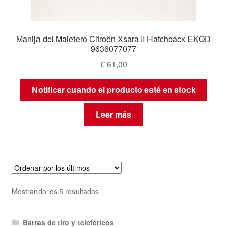
Manija del Maletero Citroën Xsara II Hatchback EKQD
9636077077
€
61,00
Notificar cuando el producto esté en stock
Leer más
Ordenado
Mostrando los 5 resultados
por
los
Barras de tiro y teleféricos
últimos