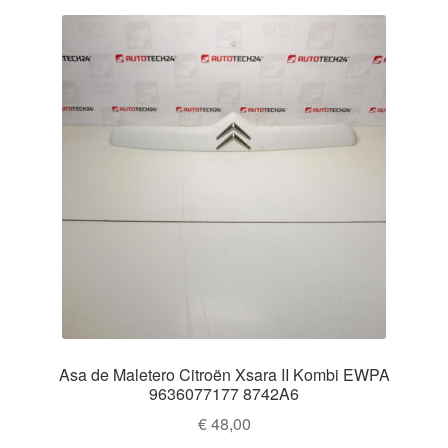
los
Mi cuenta
últimos
Pagos
Política de privacidad
Procedimiento de Reclamación
Queja
Sobre nosotros
Términos y Condiciones
Asa de Maletero Citroën Xsara II Kombi EWPA
Transporte
9636077177 8742A6
€
48,00