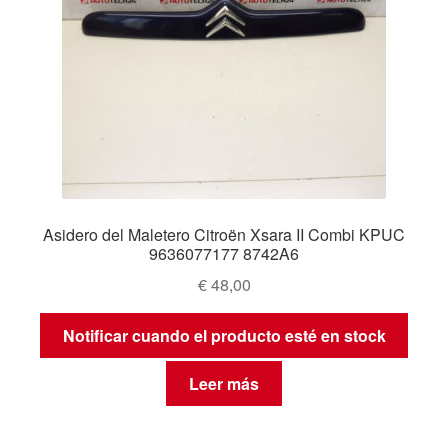
Asidero del Maletero Citroën Xsara II Combi KPUC
9636077177 8742A6
€
48,00
Notificar cuando el producto esté en stock
Leer más