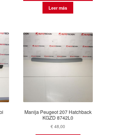
Leer más
bi
Manija Peugeot 207 Hatchback
KGZD 8742L0
€
48,00