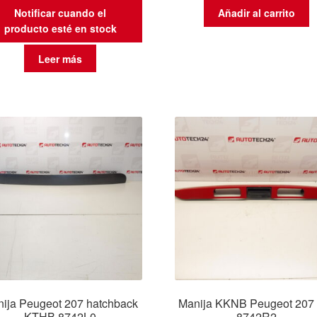
Notificar cuando el
Añadir al carrito
producto esté en stock
Leer más
ija Peugeot 207 hatchback
Manija KKNB Peugeot 20
KTHB 8742L0
8742R2