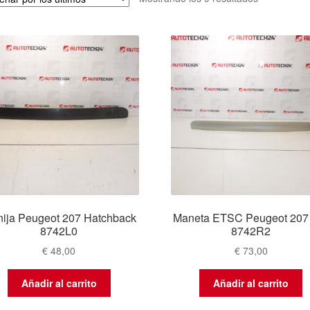
por
los
últimos
ija Peugeot 207 Hatchback
Maneta ETSC Peugeot 20
8742L0
8742R2
€
48,00
€
73,00
Añadir al carrito
Añadir al carrito