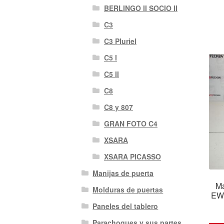
BERLINGO II SOCIO II
C3
C3 Pluriel
C5 I
C5 II
C8
C8 y 807
GRAN FOTO C4
XSARA
XSARA PICASSO
Manijas de puerta
Ma
Molduras de puertas
EW
Paneles del tablero
Parachoques y sus partes