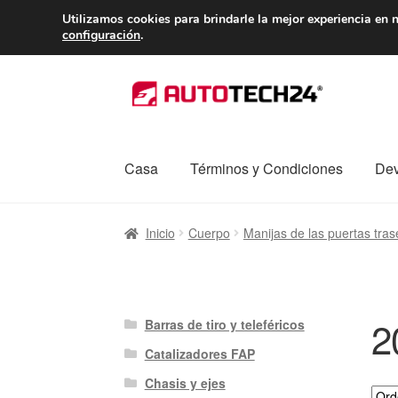
ENTREGA desde 
Utilizamos cookies para brindarle la mejor experiencia en n
configuración
.
Ir
Ir
a
al
la
contenido
navegación
Casa
Términos y Condiciones
Dev
Inicio
Caja registradora
Carro
Contacto
Enví
Inicio
Cuerpo
Manijas de las puertas tras
Procedimiento de Reclamación
Queja
Sobr
2
Barras de tiro y teleféricos
Catalizadores FAP
Chasis y ejes