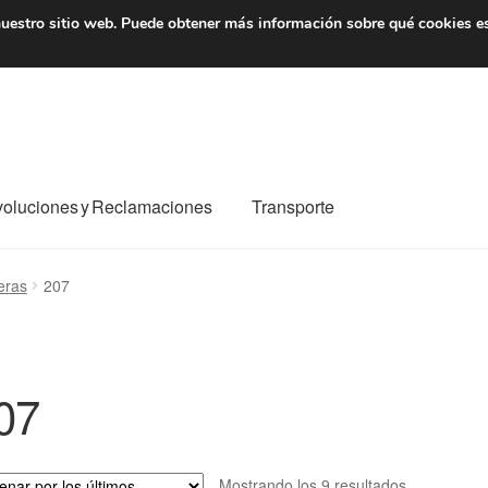
7 EUR
De lunes a viernes 
uestro sitio web.
Puede obtener más información sobre qué cookies e
oluciones y Reclamaciones
Transporte
o al mundo entero
Mi cuenta
Pagos
Política de privacidad
eras
207
e nosotros
Términos y Condiciones
Transporte
07
Ordenado
Mostrando los 9 resultados