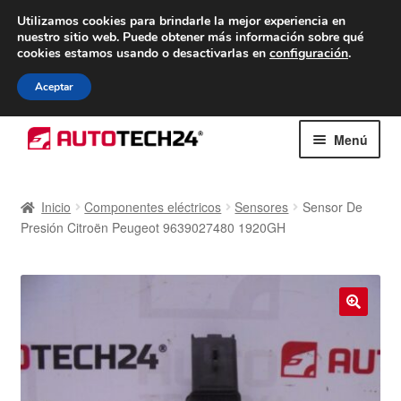
ENTREGA desde 7 EUR
Utilizamos cookies para brindarle la mejor experiencia en
nuestro sitio web.
Puede obtener más información sobre qué
De lunes a viernes de 9 a. m. a 4 p. m.
cookies estamos usando o desactivarlas en
configuración
.
900 933 246
Aceptar
Ir
Ir
Menú
a
al
la
contenido
Inicio
navegación
Inicio
Componentes eléctricos
Sensores
Sensor De
Presión Citroën Peugeot 9639027480 1920GH
Caja registradora
Carro
Contacto
🔍
Envío al mundo entero