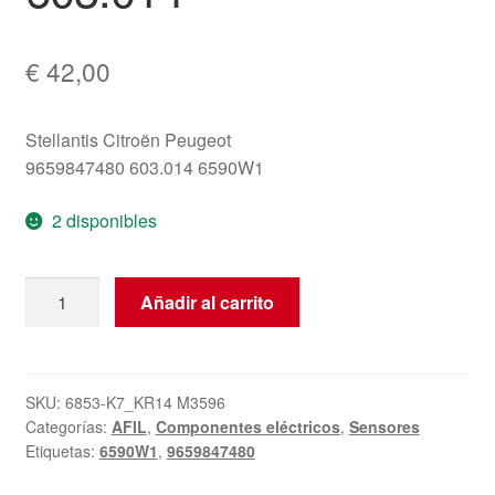
€
42,00
Stellantis Citroën Peugeot
9659847480 603.014 6590W1
2 disponibles
AFIL
Añadir al carrito
Sensor
4
Citroën
Peugeot
SKU:
6853-K7_KR14 M3596
Categorías:
AFIL
,
Componentes eléctricos
,
Sensores
9659847480
Etiquetas:
6590W1
,
9659847480
603.014
cantidad