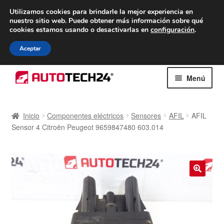
ENTREGA desde 7 EUR
Utilizamos cookies para brindarle la mejor experiencia en
nuestro sitio web.
Puede obtener más información sobre qué
De lunes a viernes de 9 a. m. a 4 p. m.
cookies estamos usando o desactivarlas en
configuración
.
900 933 246
Aceptar
Ir
Ir
Menú
a
al
la
contenido
Inicio
navegación
Inicio
Componentes eléctricos
Sensores
AFIL
AFIL
Sensor 4 Citroën Peugeot 9659847480 603.014
Caja registradora
Carro
Contacto
🔍
Envío al mundo entero