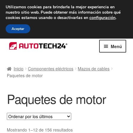
ENTREGA desde 7 EUR
Utilizamos cookies para brindarle la mejor experiencia en
nuestro sitio web.
Puede obtener más información sobre qué
De lunes a viernes de 9 a. m. a 4 p. m.
cookies estamos usando o desactivarlas en
configuración
.
900 933 246
Aceptar
Ir
Ir
Menú
a
al
la
contenido
Inicio
navegación
Inicio
Componentes eléctricos
Mazos de cables
Paquetes de motor
Caja registradora
Carro
Paquetes de motor
Contacto
Envío al mundo entero
Ordenado
Mostrando 1–12 de 156 resultados