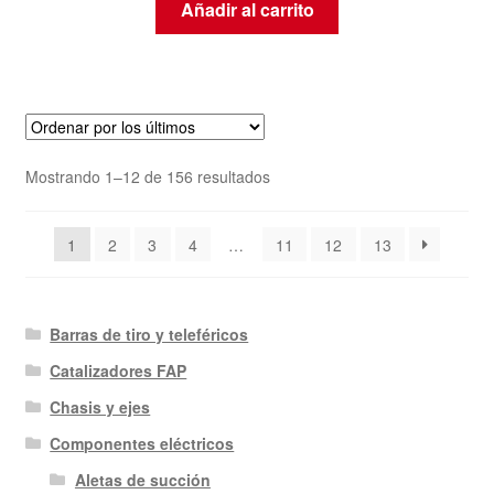
Añadir al carrito
Ordenado
Mostrando 1–12 de 156 resultados
por
los
1
2
3
4
…
11
12
13
últimos
Barras de tiro y teleféricos
Catalizadores FAP
Chasis y ejes
Componentes eléctricos
Aletas de succión