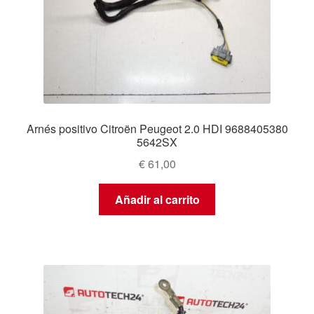
Arnés positivo Citroën Peugeot 2.0 HDI 9688405380
5642SX
€
61,00
Añadir al carrito