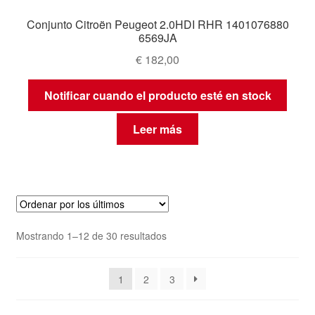
Conjunto Citroën Peugeot 2.0HDI RHR 1401076880
6569JA
€
182,00
Notificar cuando el producto esté en stock
Leer más
Ordenado
Mostrando 1–12 de 30 resultados
por
los
1
2
3
últimos