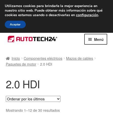
ENTREGA desde 7 EUR
Utilizamos cookies para brindarle la mejor experiencia en
nuestro sitio web.
Puede obtener más información sobre qué
De lunes a viernes de 9 a. m. a 4 p. m.
cookies estamos usando o desactivarlas en
configuración
.
900 933 246
Aceptar
Ir
Ir
Menú
a
al
la
contenido
Inicio
navegación
Inicio
Componentes eléctricos
Mazos de cables
Paquetes de motor
2.0 HDI
Caja registradora
Carro
2.0 HDI
Contacto
Envío al mundo entero
Ordenado
Mostrando 1–12 de 30 resultados