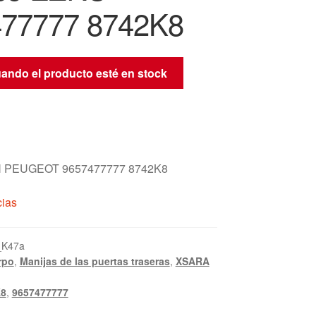
77777 8742K8
uando el producto esté en stock
 PEUGEOT 9657477777 8742K8
cias
_K47a
rpo
,
Manijas de las puertas traseras
,
XSARA
K8
,
9657477777