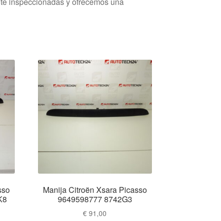
nte inspeccionadas y ofrecemos una
sso
Manija Citroën Xsara Picasso
K8
9649598777 8742G3
€
91,00