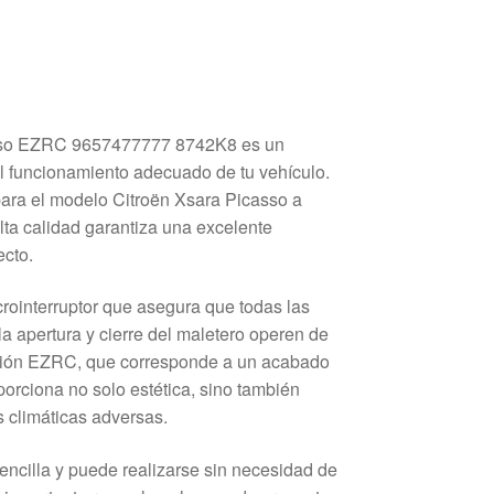
asso EZRC 9657477777 8742K8 es un
l funcionamiento adecuado de tu vehículo.
ara el modelo Citroën Xsara Picasso a
alta calidad garantiza una excelente
ecto.
crointerruptor que asegura que todas las
a apertura y cierre del maletero operen de
ación EZRC, que corresponde a un acabado
oporciona no solo estética, sino también
s climáticas adversas.
sencilla y puede realizarse sin necesidad de