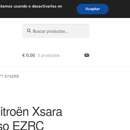
de 9 a. m. a 4 p. m.
900 933 246
stamos usando o desactivarlas en
Aceptar
Buscar
Buscar
por:
€
0,00
0 productos
777 8742K8
itroën Xsara
so EZRC