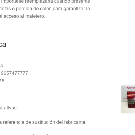
s importante reemplazarla cuando presente
etas o pérdida de color, para garantizar la
l acceso al maletero.
ca
so
: 9657477777
K8
trativas.
 referencia de sustitución del fabricante.