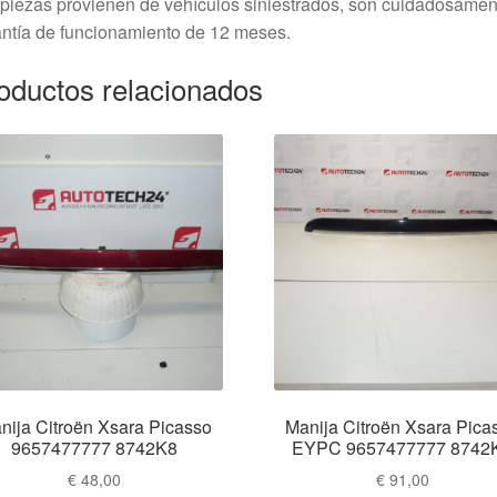
piezas provienen de vehículos siniestrados, son cuidadosame
ntía de funcionamiento de 12 meses.
oductos relacionados
nija Citroën Xsara Picasso
Manija Citroën Xsara Pica
9657477777 8742K8
EYPC 9657477777 8742
€
48,00
€
91,00