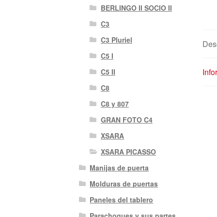
BERLINGO II SOCIO II
C3
C3 Pluriel
Des
C5 I
Info
C5 II
C8
C8 y 807
GRAN FOTO C4
XSARA
XSARA PICASSO
Manijas de puerta
Molduras de puertas
Paneles del tablero
Parachoques y sus partes