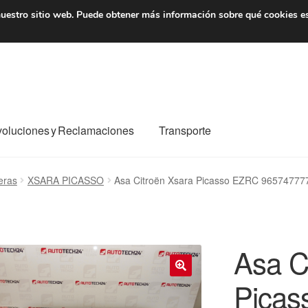
7 EUR
De lunes a viernes 
uestro sitio web.
Puede obtener más información sobre qué cookies e
oluciones y Reclamaciones
Transporte
o al mundo entero
Mi cuenta
Pagos
Política de privacidad
eras
XSARA PICASSO
Asa Citroën Xsara Picasso EZRC 9657477
e nosotros
Términos y Condiciones
Transporte
Asa C
Picas
🔍