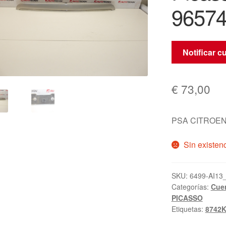
96574
Notificar c
€
73,00
PSA CITROEN
Sin existen
SKU:
6499-AI13
Categorías:
Cue
PICASSO
Etiquetas:
8742