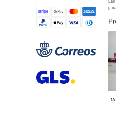
Las 
gara
Pr
Ma