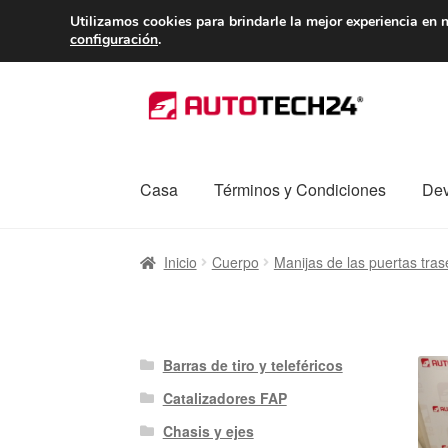
ENTREGA desde 
Utilizamos cookies para brindarle la mejor experiencia en n
configuración
.
Ir
Ir
a
al
la
contenido
navegación
Casa
Términos y Condiciones
Dev
Inicio
Caja registradora
Carro
Contacto
Enví
Inicio
Cuerpo
Manijas de las puertas tras
Procedimiento de Reclamación
Queja
Sobr
Barras de tiro y teleféricos
Catalizadores FAP
Chasis y ejes