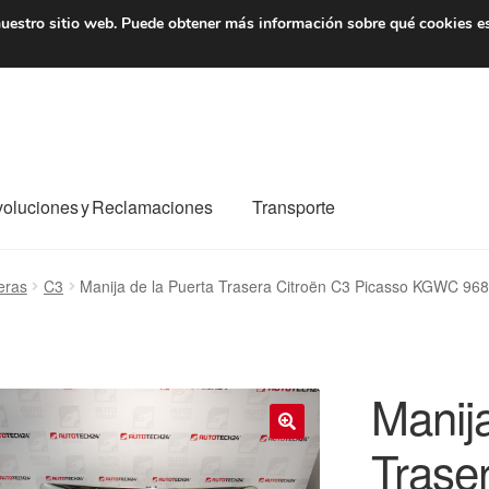
7 EUR
De lunes a viernes 
uestro sitio web.
Puede obtener más información sobre qué cookies e
oluciones y Reclamaciones
Transporte
o al mundo entero
Mi cuenta
Pagos
Política de privacidad
eras
C3
Manija de la Puerta Trasera Citroën C3 Picasso KGWC 9
e nosotros
Términos y Condiciones
Transporte
Manija
Trase
🔍