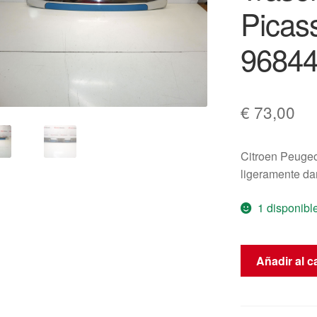
Pica
96844
€
73,00
Citroen Peuge
ligeramente dañ
1 disponibl
Manija
Añadir al ca
de
la
Puerta