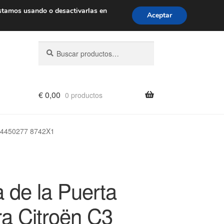
de 9 a. m. a 4 p. m.
900 933 246
stamos usando o desactivarlas en
Aceptar
Buscar
Buscar
por:
€
0,00
0 productos
684450277 8742X1
 de la Puerta
ra Citroën C3