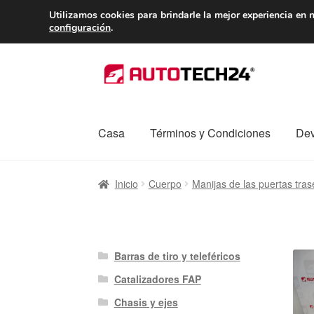
ENTREGA desde 
Utilizamos cookies para brindarle la mejor experiencia en n
configuración
.
Ir
Ir
a
al
la
contenido
navegación
Casa
Términos y Condiciones
Dev
Inicio
Caja registradora
Carro
Contacto
Enví
Inicio
Cuerpo
Manijas de las puertas tras
Procedimiento de Reclamación
Queja
Sobr
Barras de tiro y teleféricos
Catalizadores FAP
Chasis y ejes