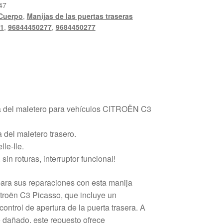
47
Cuerpo
,
Manijas de las puertas traseras
1
,
96844450277
,
9684450277
ra del maletero para vehículos CITROËN C3
a del maletero trasero.
le-Ile.
in roturas, interruptor funcional!
para sus reparaciones con esta manija
itroën C3 Picasso, que incluye un
 control de apertura de la puerta trasera. A
 dañado, este repuesto ofrece