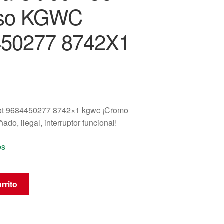
sso KGWC
50277 8742X1
ot 9684450277 8742×1 kgwc ¡Cromo
ado, ilegal, interruptor funcional!
es
rrito