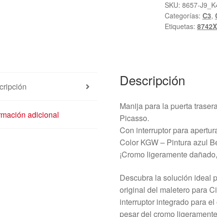
Trasera
SKU:
8657-J9_K
Categorías:
C3
,
Citroën
Etiquetas:
8742X
C3
Picasso
KGWC
9684450277
Descripción
8742X1
cripción
cantidad
Manija para la puerta trase
rmación adicional
Picasso.
Con interruptor para apertur
Color KGW – Pintura azul Bel
¡Cromo ligeramente dañado, s
Descubra la solución ideal 
original del maletero para C
interruptor integrado para el
pesar del cromo ligeramente