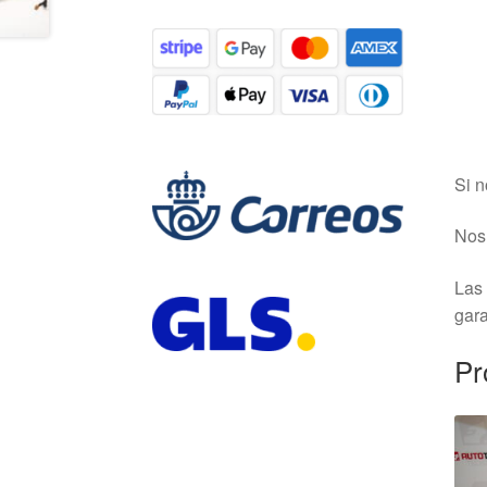
Si n
Nos 
Las 
gara
Pr