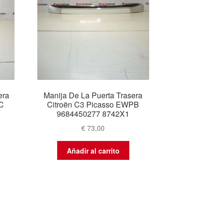
era
Manija De La Puerta Trasera
C
Citroën C3 Picasso EWPB
9684450277 8742X1
€
73,00
Añadir al carrito