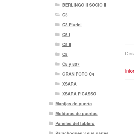
BERLINGO II SOCIO II
C3
C3 Pluriel
C5 I
C5 II
Des
C8
C8 y 807
Info
GRAN FOTO C4
XSARA
XSARA PICASSO
Manijas de puerta
Molduras de puertas
Paneles del tablero
Parachoques y sus partes