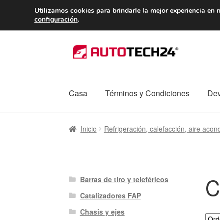
ENTREGA desde 
Utilizamos cookies para brindarle la mejor experiencia en n
configuración
.
Ir
Ir
a
al
la
contenido
navegación
Casa
Términos y Condiciones
Dev
Inicio
Caja registradora
Carro
Contacto
Enví
Inicio
Refrigeración, calefacción, aire acon
Procedimiento de Reclamación
Queja
Sobr
C
Barras de tiro y teleféricos
Catalizadores FAP
Chasis y ejes