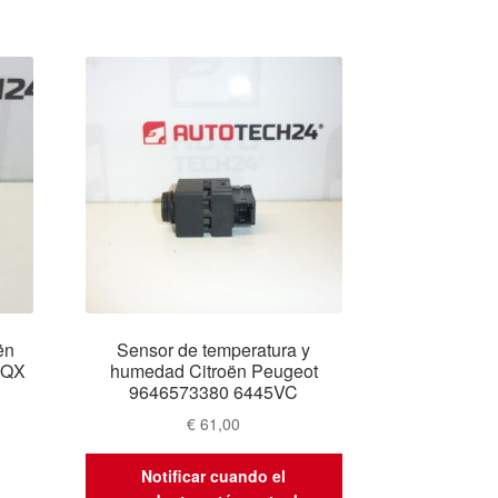
ën
Sensor de temperatura y
5QX
humedad Citroën Peugeot
9646573380 6445VC
€
61,00
Notificar cuando el