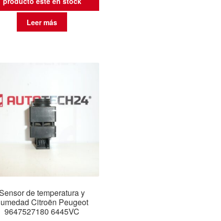
producto esté en stock
Leer más
Sensor de temperatura y
umedad Citroën Peugeot
9647527180 6445VC