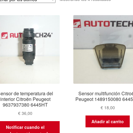
por
los
últimos
ensor de temperatura del
Sensor multifunción Citro
interior Citroën Peugeot
Peugeot 1489150080 644
9637937380 6445HT
€
18,00
€
36,00
Añadir al carrito
Notificar cuando el