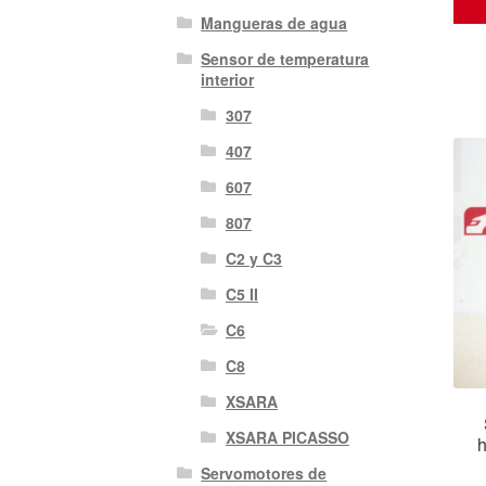
Mangueras de agua
Sensor de temperatura
interior
307
407
607
807
C2 y C3
C5 II
C6
C8
XSARA
XSARA PICASSO
h
Servomotores de