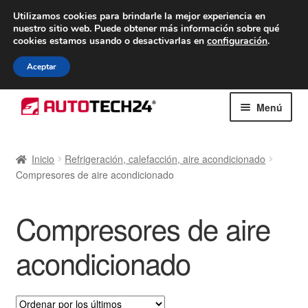
ENTREGA desde 7 EUR
Utilizamos cookies para brindarle la mejor experiencia en
nuestro sitio web.
Puede obtener más información sobre qué
De lunes a viernes de 9 a. m. a 4 p. m.
cookies estamos usando o desactivarlas en
configuración
.
900 933 246
Aceptar
Ir
Ir
Menú
a
al
la
contenido
Inicio
navegación
Inicio
Refrigeración, calefacción, aire acondicionado
Compresores de aire acondicionado
Caja registradora
Carro
Compresores de aire
Contacto
acondicionado
Envío al mundo entero