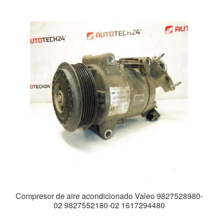
Compresor de aire acondicionado Valeo 9827528980-
02 9827552180-02 1617294480