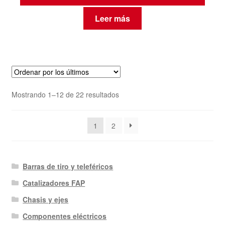
Leer más
Ordenado
Mostrando 1–12 de 22 resultados
por
los
1
2
últimos
Barras de tiro y teleféricos
Catalizadores FAP
Chasis y ejes
Componentes eléctricos