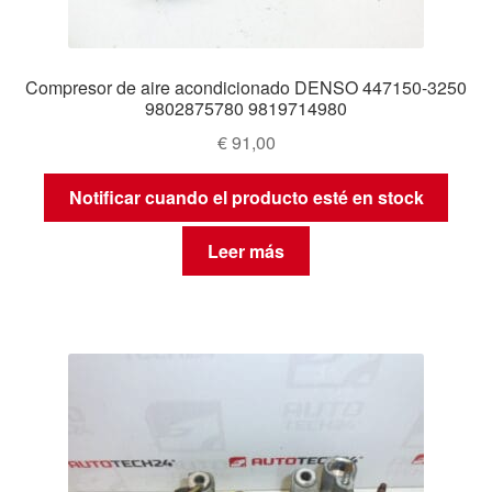
Compresor de aire acondicionado DENSO 447150-3250
9802875780 9819714980
€
91,00
Notificar cuando el producto esté en stock
Leer más