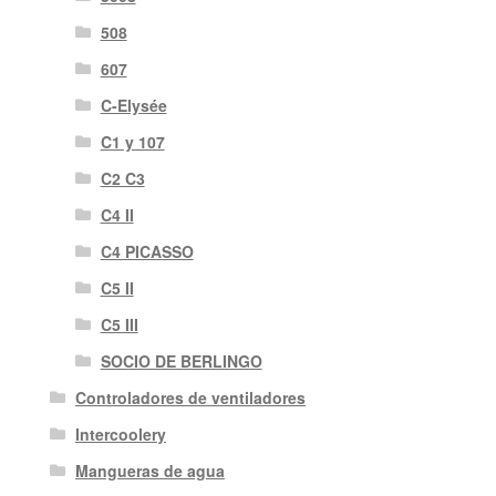
508
607
C-Elysée
C1 y 107
C2 C3
C4 II
C4 PICASSO
C5 II
C5 III
SOCIO DE BERLINGO
Controladores de ventiladores
Intercoolery
Mangueras de agua