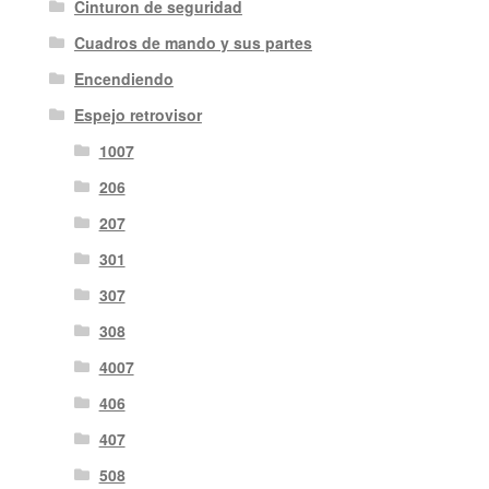
Cinturon de seguridad
Cuadros de mando y sus partes
Encendiendo
Espejo retrovisor
1007
206
207
301
307
308
4007
406
407
508