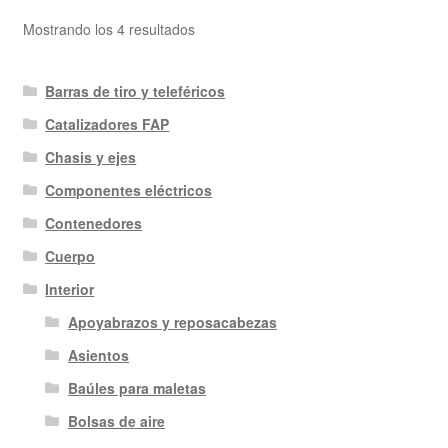
Ordenado
Mostrando los 4 resultados
por
los
Barras de tiro y teleféricos
últimos
Catalizadores FAP
Chasis y ejes
Componentes eléctricos
Contenedores
Cuerpo
Interior
Apoyabrazos y reposacabezas
Asientos
Baúles para maletas
Bolsas de aire