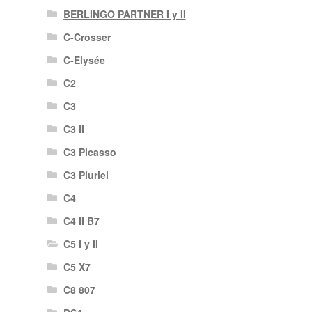
BERLINGO PARTNER I y II
C-Crosser
C-Elysée
C2
C3
C3 II
C3 Picasso
C3 Pluriel
C4
C4 II B7
C5 I y II
C5 X7
C8 807