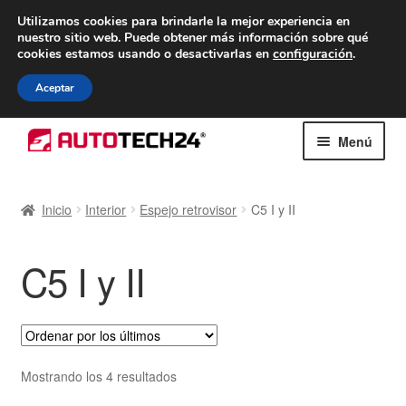
ENTREGA desde 7 EUR
Utilizamos cookies para brindarle la mejor experiencia en
nuestro sitio web.
Puede obtener más información sobre qué
De lunes a viernes de 9 a. m. a 4 p. m.
cookies estamos usando o desactivarlas en
configuración
.
900 933 246
Aceptar
Ir
Ir
Menú
a
al
la
contenido
Inicio
navegación
Inicio
Interior
Espejo retrovisor
C5 I y II
Caja registradora
C5 I y II
Carro
Contacto
Envío al mundo entero
Ordenado
Mostrando los 4 resultados
por