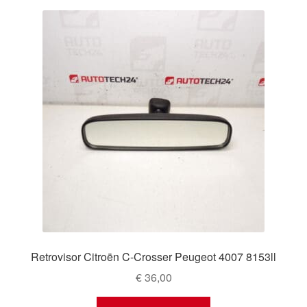
Mi cuenta
Pagos
Política de privacidad
Procedimiento de Reclamación
Queja
Sobre nosotros
Términos y Condiciones
Retrovisor Citroën C-Crosser Peugeot 4007 8153ll
Transporte
€
36,00