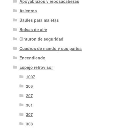
Apoyabrazos y reposacabezas
Asientos
Baúles para maletas
Bolsas de aire
Cinturon de seguridad
Cuadros de mando y sus partes
Encendiendo
Espejo retrovisor
1007
206
207
301
307
308