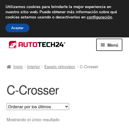
ENTREGA desde 7 EUR
Utilizamos cookies para brindarle la mejor experiencia en
nuestro sitio web.
Puede obtener más información sobre qué
De lunes a viernes de 9 a. m. a 4 p. m.
cookies estamos usando o desactivarlas en
configuración
.
900 933 246
Aceptar
Ir
Ir
Menú
a
al
la
contenido
Inicio
navegación
Inicio
Interior
Espejo retrovisor
C-Crosser
Caja registradora
C-Crosser
Carro
Contacto
Envío al mundo entero
Mostrando el único resultado