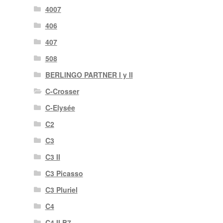
4007
406
407
508
BERLINGO PARTNER I y II
C-Crosser
C-Elysée
C2
C3
C3 II
C3 Picasso
C3 Pluriel
C4
C4 II B7