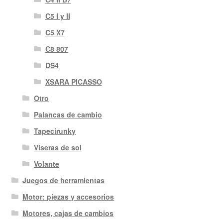
C5 I y II
C5 X7
C8 807
DS4
XSARA PICASSO
Otro
Palancas de cambio
Tapecírunky
Viseras de sol
Volante
Juegos de herramientas
Motor: piezas y accesorios
Motores, cajas de cambios