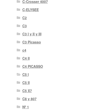
C-Crosser 4007
C-ELYSEE
C2
C3
C3 I y II y III
C3 Picasso
c4
C4 II
C4 PICASSO
C5 I
C5 II
C5 X7
C8 y 807
Nº 1