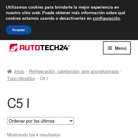
ENTREGA desde 7 EUR
Utilizamos cookies para brindarle la mejor experiencia en
nuestro sitio web.
Puede obtener más información sobre qué
De lunes a viernes de 9 a. m. a 4 p. m.
cookies estamos usando o desactivarlas en
configuración
.
900 933 246
Aceptar
Ir
Ir
Menú
a
al
la
contenido
Inicio
navegación
Inicio
Refrigeración, calefacción, aire acondicionado
Tubo climático
C5 I
Caja registradora
Carro
C5 I
Contacto
Envío al mundo entero
Ordenado
Mostrando los 4 resultados