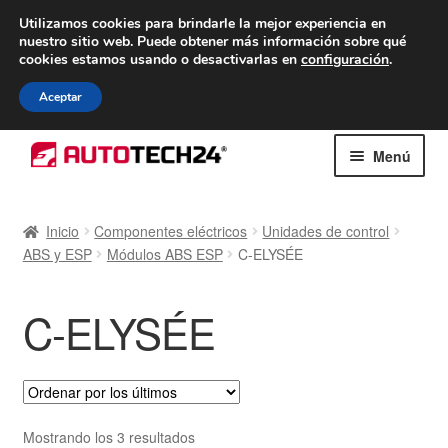
ENTREGA desde 7 EUR
Utilizamos cookies para brindarle la mejor experiencia en
nuestro sitio web.
Puede obtener más información sobre qué
De lunes a viernes de 9 a. m. a 4 p. m.
cookies estamos usando o desactivarlas en
configuración
.
900 933 246
Aceptar
Ir
Ir
Menú
a
al
la
contenido
Inicio
navegación
Inicio
Componentes eléctricos
Unidades de control
ABS y ESP
Módulos ABS ESP
C-ELYSÉE
Caja registradora
Carro
C-ELYSÉE
Contacto
Envío al mundo entero
Ordenado
Mostrando los 3 resultados