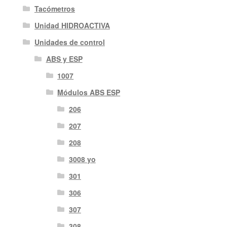
Tacómetros
Unidad HIDROACTIVA
Unidades de control
ABS y ESP
1007
Módulos ABS ESP
206
207
208
3008 yo
301
306
307
308