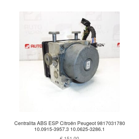
por
Mi cuenta
los
últimos
Pagos
Política de privacidad
Procedimiento de Reclamación
Queja
Sobre nosotros
Términos y Condiciones
Transporte
Centralita ABS ESP Citroën Peugeot 9817031780
10.0915-3957.3 10.0625-3286.1
€
151,00