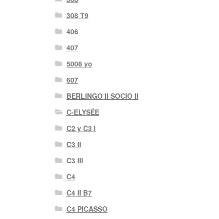
308 T9
406
407
5008 yo
607
BERLINGO II SOCIO II
C-ELYSÉE
C2 y C3 I
C3 II
C3 III
C4
C4 II B7
C4 PICASSO