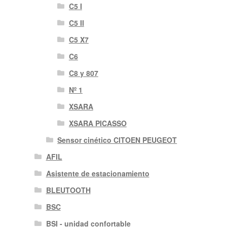
C5 I
C5 II
C5 X7
C6
C8 y 807
Nº 1
XSARA
XSARA PICASSO
Sensor cinético CITOEN PEUGEOT
AFIL
Asistente de estacionamiento
BLEUTOOTH
BSC
BSI - unidad confortable