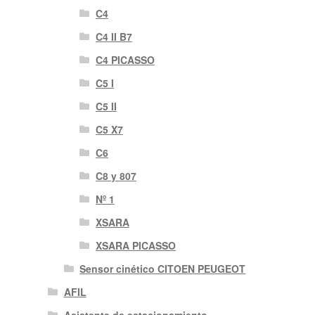
C4
C4 II B7
C4 PICASSO
C5 I
C5 II
C5 X7
C6
C8 y 807
Nº 1
XSARA
XSARA PICASSO
Sensor cinético CITOEN PEUGEOT
AFIL