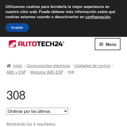
ENTREGA desde 7 EUR
Utilizamos cookies para brindarle la mejor experiencia en
nuestro sitio web.
Puede obtener más información sobre qué
De lunes a viernes de 9 a. m. a 4 p. m.
cookies estamos usando o desactivarlas en
configuración
.
900 933 246
Aceptar
Ir
Ir
Menú
a
al
la
contenido
Inicio
navegación
Inicio
Componentes eléctricos
Unidades de control
ABS y ESP
Módulos ABS ESP
308
Caja registradora
Carro
308
Contacto
Envío al mundo entero
Ordenado
Mostrando los 4 resultados