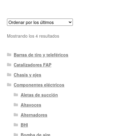
Ordenado
Mostrando los 4 resultados
por
los
Barras de tiro y teleféricos
últimos
Catalizadores FAP
Chasis y ejes
Componentes eléctricos
Aletas de succión
Altavoces
Alternadores
BHI
Bomba de aire