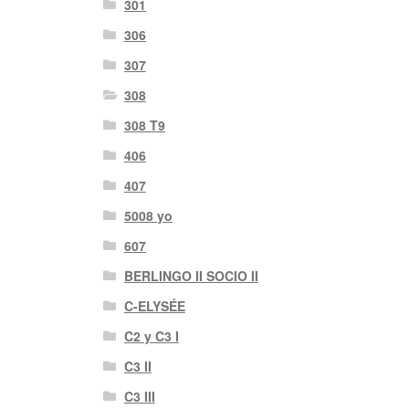
301
306
307
308
308 T9
406
407
5008 yo
607
BERLINGO II SOCIO II
C-ELYSÉE
C2 y C3 I
C3 II
C3 III