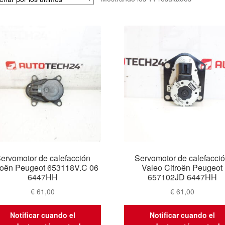
por
los
últimos
ervomotor de calefacción
Servomotor de calefacci
roën Peugeot 653118V.C 06
Valeo Citroën Peugeot
6447HH
657102JD 6447HH
€
61,00
€
61,00
Notificar cuando el
Notificar cuando el