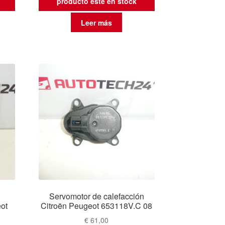
producto esté en stock
Leer más
e
Servomotor de calefacción
eot
Citroën Peugeot 653118V.C 08
€
61,00