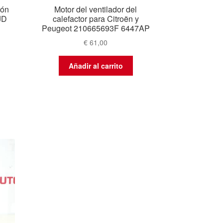
ión
Motor del ventilador del
JD
calefactor para Citroën y
Peugeot 210665693F 6447AP
€
61,00
Añadir al carrito