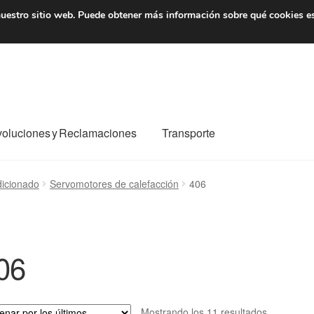
7 EUR
De lunes a viernes 
uestro sitio web.
Puede obtener más información sobre qué cookies e
oluciones y Reclamaciones
Transporte
o al mundo entero
Mi cuenta
Pagos
Política de privacidad
dicionado
Servomotores de calefacción
406
e nosotros
Términos y Condiciones
Transporte
06
Ordenado
Mostrando los 11 resultados