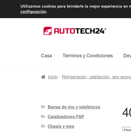
ENTREGA desde 
Utilizamos cookies para brindarle la mejor experiencia en n
configuración
.
Ir
Ir
a
al
la
contenido
navegación
Casa
Términos y Condiciones
Dev
Inicio
Caja registradora
Carro
Contacto
Enví
Inicio
Refrigeración, calefacción, aire acon
Procedimiento de Reclamación
Queja
Sobr
4
Barras de tiro y teleféricos
Catalizadores FAP
Chasis y ejes