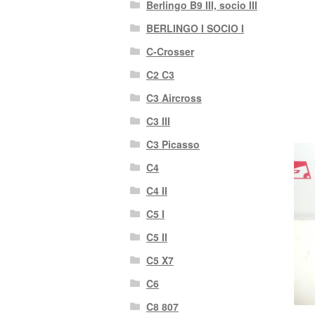
Berlingo B9 III, socio III
BERLINGO I SOCIO I
C-Crosser
C2 C3
C3 Aircross
C3 III
C3 Picasso
C4
C4 II
C5 I
C5 II
C5 X7
C6
C8 807