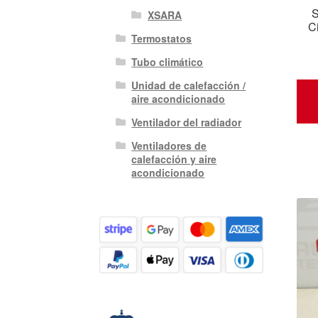
S
XSARA
C
Termostatos
Tubo climático
Unidad de calefacción /
aire acondicionado
Ventilador del radiador
Ventiladores de
calefacción y aire
acondicionado