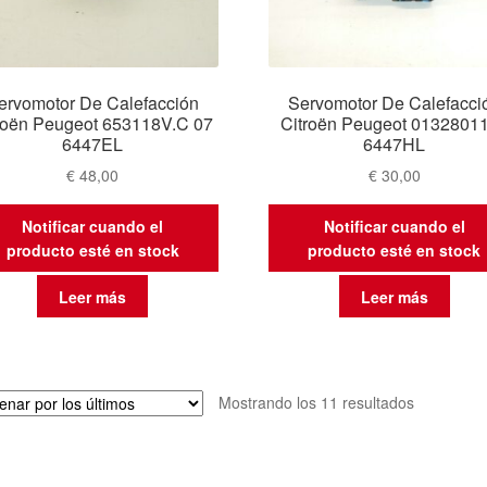
ervomotor De Calefacción
Servomotor De Calefacci
roën Peugeot 653118V.C 07
Citroën Peugeot 0132801
6447EL
6447HL
€
48,00
€
30,00
Notificar cuando el
Notificar cuando el
producto esté en stock
producto esté en stock
Leer más
Leer más
Ordenado
Mostrando los 11 resultados
por
los
últimos