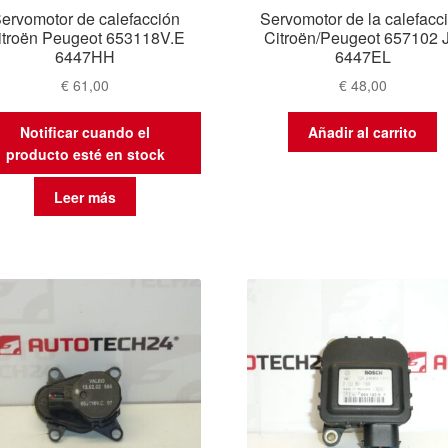
ervomotor de calefacción
Servomotor de la calefacc
itroën Peugeot 653118V.E
Citroën/Peugeot 657102 
6447HH
6447EL
€
61,00
€
48,00
Notificar cuando el
Añadir al carrito
producto esté en stock
Leer más