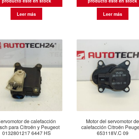
producto esté en stock
producto esté en stock
Leer más
Leer más
ervomotor de calefacción
Motor del servomotor d
sch para Citroën y Peugeot
calefacción Citroën Peug
0132801217 6447 HS
653118V.C 09