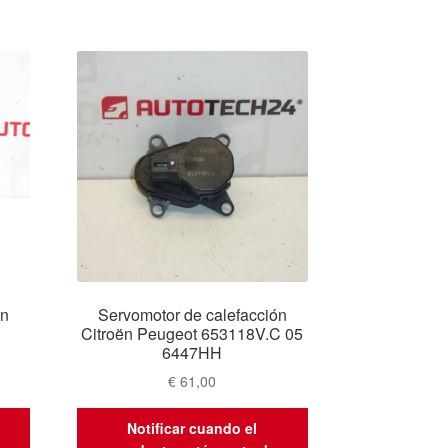
ón
Servomotor de calefacción
Citroën Peugeot 653118V.C 05
6447HH
€
61,00
Notificar cuando el