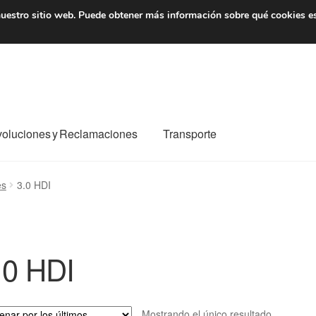
7 EUR
De lunes a viernes 
uestro sitio web.
Puede obtener más información sobre qué cookies e
oluciones y Reclamaciones
Transporte
o al mundo entero
Mi cuenta
Pagos
Política de privacidad
es
3.0 HDI
e nosotros
Términos y Condiciones
Transporte
.0 HDI
Mostrando el único resultado