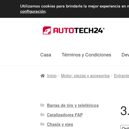
ENTREGA desde 
Utilizamos cookies para brindarle la mejor experiencia en n
configuración
.
Ir
Ir
a
al
la
contenido
navegación
Casa
Términos y Condiciones
Dev
Inicio
Caja registradora
Carro
Contacto
Enví
Inicio
Motor: piezas y accesorios
Entrant
Procedimiento de Reclamación
Queja
Sobr
3
Barras de tiro y teleféricos
Catalizadores FAP
Chasis y ejes