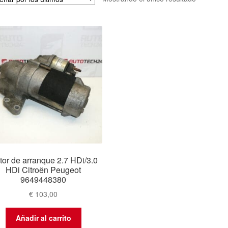
tor de arranque 2.7 HDi/3.0
HDi Citroën Peugeot
9649448380
€
103,00
Añadir al carrito