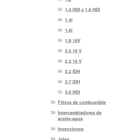
1.4 HDI y 1.6 HDI
1.4i
1.6i
1.8 16V
2,0 16 V
2,2 16 V
2.2 IDH
2.7 IDH
3.0 HDI
Filtros de combustible
Intercambiadores de
aceite-agua
Inyecciones
Jefes