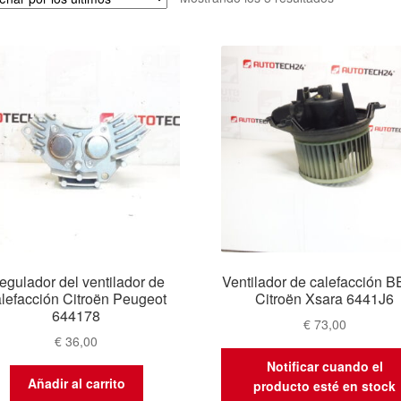
por
los
últimos
egulador del ventilador de
Ventilador de calefacción 
lefacción Citroën Peugeot
Citroën Xsara 6441J6
644178
€
73,00
€
36,00
Notificar cuando el
Añadir al carrito
producto esté en stock