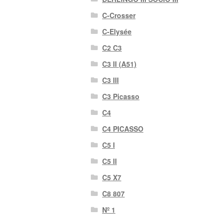
C-Crosser
C-Elysée
C2 C3
C3 II (A51)
C3 III
C3 Picasso
C4
C4 PICASSO
C5 I
C5 II
C5 X7
C8 807
Nº 1