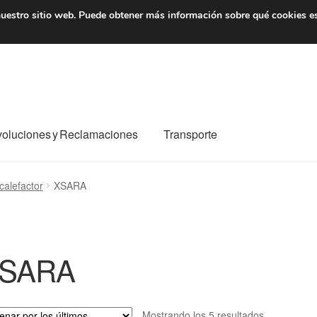
7 EUR
De lunes a viernes 
uestro sitio web.
Puede obtener más información sobre qué cookies e
oluciones y Reclamaciones
Transporte
o al mundo entero
Mi cuenta
Pagos
Política de privacidad
calefactor
XSARA
e nosotros
Términos y Condiciones
Transporte
SARA
Ordenado
Mostrando los 5 resultados