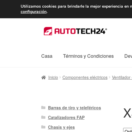
ENTREGA desde 
Utilizamos cookies para brindarle la mejor experiencia en n
configuración
.
Ir
Ir
a
al
la
contenido
navegación
Casa
Términos y Condiciones
Dev
Inicio
Caja registradora
Carro
Contacto
Enví
Inicio
Componentes eléctricos
Ventilador 
Procedimiento de Reclamación
Queja
Sobr
X
Barras de tiro y teleféricos
Catalizadores FAP
Chasis y ejes