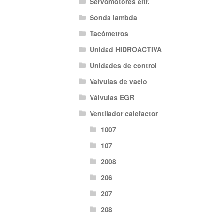
Servomotores eltr.
Sonda lambda
Tacómetros
Unidad HIDROACTIVA
Unidades de control
Valvulas de vacio
Válvulas EGR
Ventilador calefactor
1007
107
2008
206
207
208