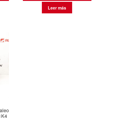
Leer más
Valeo
1K4