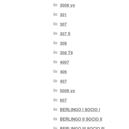
3008 yo
301
307
307 II
308
308 T9
4007
406
407
5008 yo
607
BERLINGO I SOCIO I
BERLINGO II SOCIO II
BERLINGO III SOCIO III