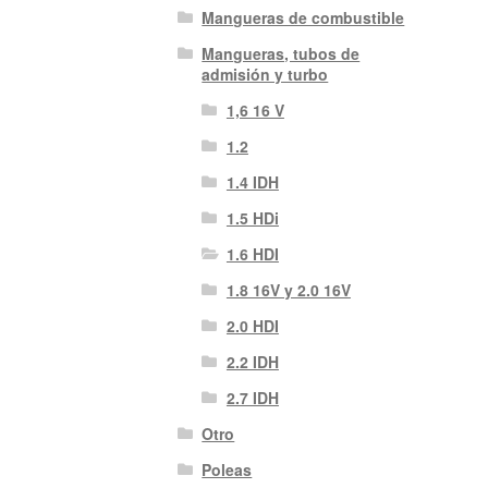
Mangueras de combustible
Mangueras, tubos de
admisión y turbo
1,6 16 V
1.2
1.4 IDH
1.5 HDi
1.6 HDI
1.8 16V y 2.0 16V
2.0 HDI
2.2 IDH
2.7 IDH
Otro
Poleas