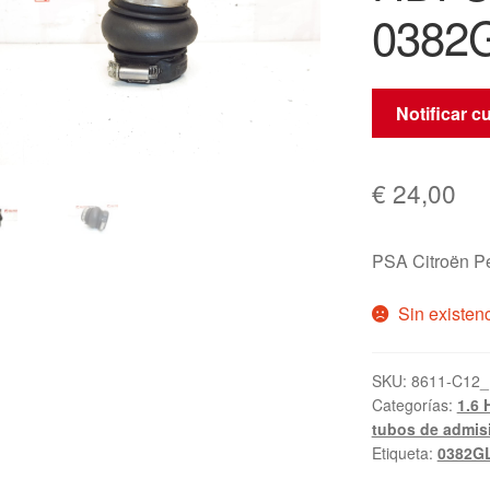
0382
Notificar c
€
24,00
PSA Citroën P
Sin existen
SKU:
8611-C12_
Categorías:
1.6 
tubos de admis
Etiqueta:
0382G