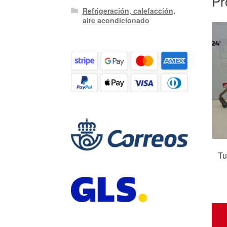
Pr
Refrigeración, calefacción,
aire acondicionado
Tu