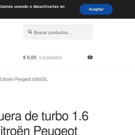
de 9 a. m. a 4 p. m.
900 933 246
stamos usando o desactivarlas en
Aceptar
Buscar
Buscar
por:
€
0,00
0 productos
 Citroën Peugeot 0382GL
era de turbo 1.6
itroën Peugeot