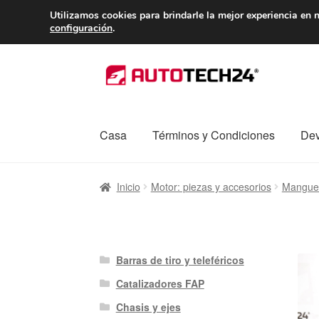
ENTREGA desde 
Utilizamos cookies para brindarle la mejor experiencia en n
configuración
.
Ir
Ir
a
al
la
contenido
navegación
Casa
Términos y Condiciones
Dev
Inicio
Caja registradora
Carro
Contacto
Enví
Inicio
Motor: piezas y accesorios
Manguer
Procedimiento de Reclamación
Queja
Sobr
Barras de tiro y teleféricos
Catalizadores FAP
Chasis y ejes