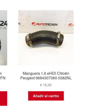
n
Manguera 1.6 eHDI Citroën
2FN
Peugeot 9684307360 0382NL
€
15,00
Añadir al carrito