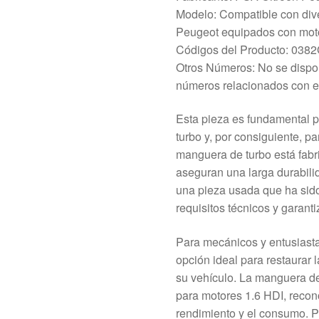
Modelo: Compatible con div
Peugeot equipados con moto
Códigos del Producto: 038
Otros Números: No se dispon
números relacionados con e
Esta pieza es fundamental p
turbo y, por consiguiente, pa
manguera de turbo está fabr
aseguran una larga durabilid
una pieza usada que ha sido
requisitos técnicos y garant
Para mecánicos y entusiastas
opción ideal para restaurar l
su vehículo. La manguera d
para motores 1.6 HDI, recon
rendimiento y el consumo. P