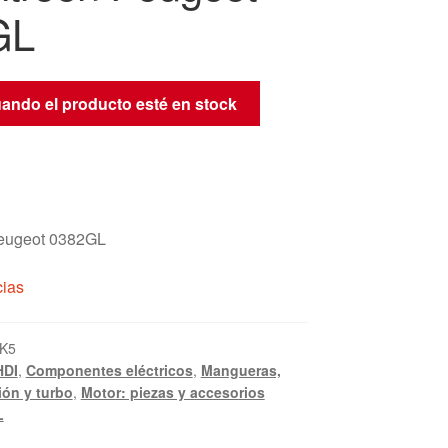
GL
uando el producto esté en stock
eugeot 0382GL
cias
K5
HDI
,
Componentes eléctricos
,
Mangueras,
ión y turbo
,
Motor: piezas y accesorios
L