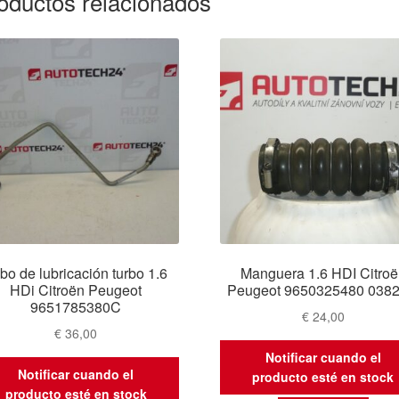
oductos relacionados
bo de lubricación turbo 1.6
Manguera 1.6 HDI Citroë
HDi Citroën Peugeot
Peugeot 9650325480 038
9651785380C
€
24,00
€
36,00
Notificar cuando el
Notificar cuando el
producto esté en stock
producto esté en stock