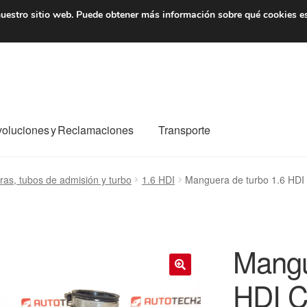
7 EUR
De lunes a viernes 
uestro sitio web.
Puede obtener más información sobre qué cookies e
oluciones y Reclamaciones
Transporte
o al mundo entero
Mi cuenta
Pagos
Política de privacidad
as, tubos de admisión y turbo
1.6 HDI
Manguera de turbo 1.6 HDI
e nosotros
Términos y Condiciones
Transporte
Mangu
HDI C
🔍