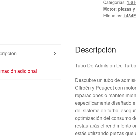
Categorías:
1.6 
1.6
Motor: piezas y
e-
Etiquetas:
1434F
HDI
Citroën
Peugeot
9683725080
Descripción
1434F7
cripción
cantidad
Tubo De Admisión De Turbo 
rmación adicional
Descubre un tubo de admisió
Citroën y Peugeot con motor
reparaciones o mantenimien
específicamente diseñado es
del sistema de turbo, asegur
optimización del consumo d
restaurarás el rendimiento o
estás utilizando piezas que