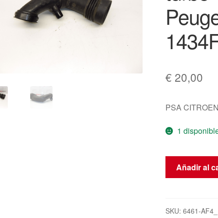
Peuge
1434
€
20,00
PSA CITROEN
1 disponibl
Tubo
Añadir al ca
de
admisión
de
turbo
SKU:
6461-AF4_