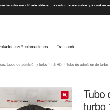
7 EUR
De lunes a viernes 
uestro sitio web.
Puede obtener más información sobre qué cookies e
oluciones y Reclamaciones
Transporte
o al mundo entero
Mi cuenta
Pagos
Política de privacidad
as, tubos de admisión y turbo
1.6 HDI
Tubo de admisión de turbo
e nosotros
Términos y Condiciones
Transporte
Tubo 
turbo 
🔍