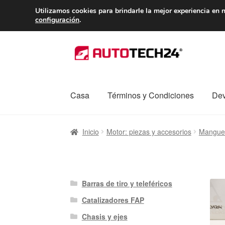
ENTREGA desde 
Utilizamos cookies para brindarle la mejor experiencia en n
configuración
.
Ir
Ir
a
al
la
contenido
navegación
Casa
Términos y Condiciones
Dev
Inicio
Caja registradora
Carro
Contacto
Enví
Inicio
Motor: piezas y accesorios
Manguer
Procedimiento de Reclamación
Queja
Sobr
Barras de tiro y teleféricos
Catalizadores FAP
Chasis y ejes