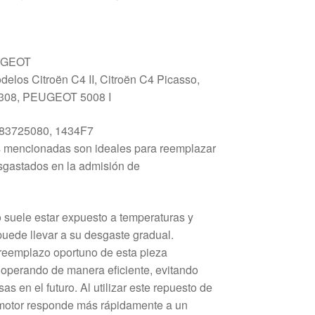
UGEOT
elos Citroën C4 II, Citroën C4 Picasso,
308, PEUGEOT 5008 I
83725080, 1434F7
 mencionadas son ideales para reemplazar
gastados en la admisión de
o suele estar expuesto a temperaturas y
puede llevar a su desgaste gradual.
 reemplazo oportuno de esta pieza
 operando de manera eficiente, evitando
s en el futuro. Al utilizar este repuesto de
u motor responde más rápidamente a un