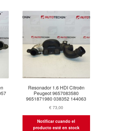
ën
Resonador 1.6 HDI Citroën
057
Peugeot 9657083580
9651871980 038352 144063
€
73,00
Notificar cuando el
producto esté en stock