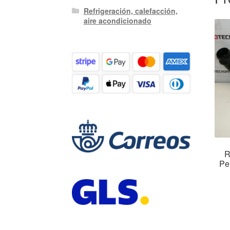
Refrigeración, calefacción,
aire acondicionado
R
Pe