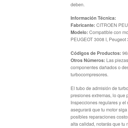
deben.
Información Técnica:
Fabricante:
CITROEN PE
Modelo:
Compatible con mod
PEUGEOT 3008 I, Peugeot 
Códigos de Productos:
96
Otros Números:
Las piezas
componentes dañados o des
turbocompresores.
El tubo de admisión de turb
presiones extremas, lo que 
Inspecciones regulares y el
asegurará que tu motor siga
posibles reparaciones costosa
alta calidad, notarás que t