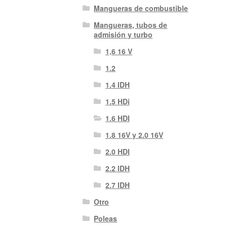
Mangueras de combustible
Mangueras, tubos de
admisión y turbo
1,6 16 V
1.2
1.4 IDH
1.5 HDi
1.6 HDI
1.8 16V y 2.0 16V
2.0 HDI
2.2 IDH
2.7 IDH
Otro
Poleas