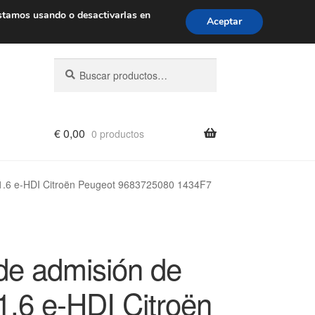
de 9 a. m. a 4 p. m.
900 933 246
stamos usando o desactivarlas en
Aceptar
Buscar
Buscar
por:
€
0,00
0 productos
 1.6 e-HDI Citroën Peugeot 9683725080 1434F7
de admisión de
1.6 e-HDI Citroën