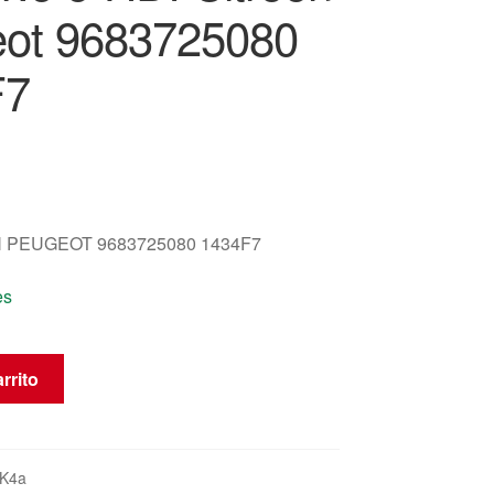
ot 9683725080
F7
 PEUGEOT 9683725080 1434F7
es
rrito
K4a