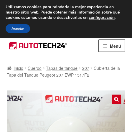
ENTREGA desde 7 EUR
Utilizamos cookies para brindarle la mejor experiencia en
nuestro sitio web.
Puede obtener más información sobre qué
De lunes a viernes de 9 a. m. a 4 p. m.
cookies estamos usando o desactivarlas en
configuración
.
900 933 246
Aceptar
Ir
Ir
Menú
a
al
la
contenido
Inicio
navegación
Inicio
Cuerpo
Tapas de tanque
207
Cubierta de la
Tapa del Tanque Peugeot 207 EWP 1517F2
Caja registradora
Carro
Contacto
🔍
Envío al mundo entero