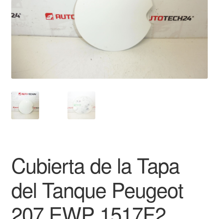
Mi cuenta
Pagos
Política de privacidad
Procedimiento de Reclamación
Queja
Sobre nosotros
Cubierta de la Tapa
Términos y Condiciones
del Tanque Peugeot
Transporte
207 EWP 1517F2