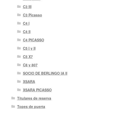
C3 III
C3 Picasso
C4 I
C4 II
C4 PICASSO
C5 I y II
C5 X7
C8 y 807
SOCIO DE BERLINGO IA II
XSARA
XSARA PICASSO
Titulares de reserva
Topes de puerta