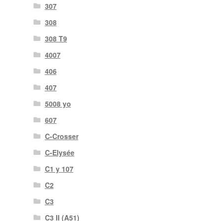
307
308
308 T9
4007
406
407
5008 yo
607
C-Crosser
C-Elysée
C1 y 107
C2
C3
C3 II (A51)