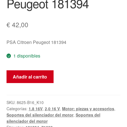
Peugeot 181394
€
42,00
PSA Citroen Peugeot 181394
1 disponibles
Soporte
Añadir al carrito
de
motor
izquierdo
Citroën
SKU:
8625-B16_K10
Categorías:
1.8 16V
,
2,0 16 V
,
Motor: piezas y accesorios
,
Peugeot
Soportes del silenciador del motor
,
Soportes del
181394
silenciador del motor
cantidad