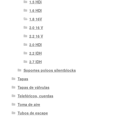
1.5 HDi
1.6 HDI
1.8 16V
2,0 16 V
2,2 16 V
2.0 HDI
2.2 IDH
2.7 IDH
Soportes poloos silentblocks
Tapas
Tapas de válvulas
Teleféricos, cuerdas
Toma de aire
Tubos de escape