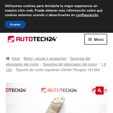
ENTREGA desde 7 EUR
Utilizamos cookies para brindarle la mejor experiencia en
nuestro sitio web.
Puede obtener más información sobre qué
De lunes a viernes de 9 a. m. a 4 p. m.
cookies estamos usando o desactivarlas en
configuración
.
900 933 246
Aceptar
Ir
Ir
Menú
a
al
la
contenido
Inicio
navegación
Inicio
Motor: piezas y accesorios
Soportes del
silenciador del motor
Soportes del silenciador del motor
1.8
Caja registradora
16V
Soporte de motor izquierdo Citroën Peugeot 181394
Carro
Contacto
🔍
Envío al mundo entero