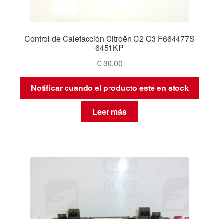
Control de Calefacción Citroën C2 C3 F664477S
6451KP
€
30,00
Notificar cuando el producto esté en stock
Leer más