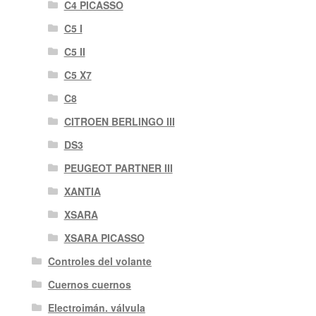
C4 PICASSO
C5 I
C5 II
C5 X7
C8
CITROEN BERLINGO III
DS3
PEUGEOT PARTNER III
XANTIA
XSARA
XSARA PICASSO
Controles del volante
Cuernos cuernos
Electroimán. válvula