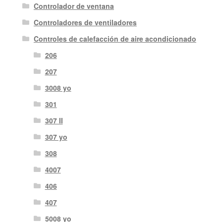
Controlador de ventana
Controladores de ventiladores
Controles de calefacción de aire acondicionado
206
207
3008 yo
301
307 II
307 yo
308
4007
406
407
5008 yo