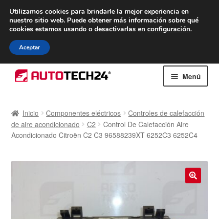
ENTREGA desde 7 EUR
Utilizamos cookies para brindarle la mejor experiencia en
nuestro sitio web.
Puede obtener más información sobre qué
De lunes a viernes de 9 a. m. a 4 p. m.
cookies estamos usando o desactivarlas en
configuración
.
900 933 246
Aceptar
Ir
Ir
Menú
a
al
la
contenido
Inicio
navegación
Inicio
Componentes eléctricos
Controles de calefacción
de aire acondicionado
C2
Control De Calefacción Aire
Caja registradora
Acondicionado Citroën C2 C3 96588239XT 6252C3 6252C4
Carro
Contacto
🔍
Envío al mundo entero