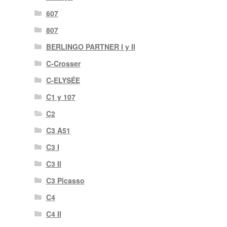
607
807
BERLINGO PARTNER I y II
C-Crosser
C-ELYSÉE
C1 y 107
C2
C3 A51
C3 I
C3 II
C3 Picasso
C4
C4 II