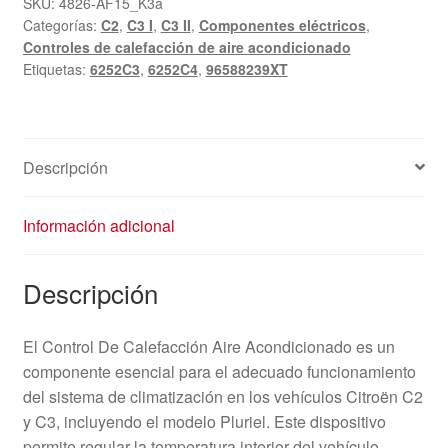
SKU:
4826-AF15_K3a
Categorías:
C2
,
C3 I
,
C3 II
,
Componentes eléctricos
,
Controles de calefacción de aire acondicionado
Etiquetas:
6252C3
,
6252C4
,
96588239XT
Descripción
Información adicional
Descripción
El Control De Calefacción Aire Acondicionado es un
componente esencial para el adecuado funcionamiento
del sistema de climatización en los vehículos Citroën C2
y C3, incluyendo el modelo Pluriel. Este dispositivo
permite regular la temperatura interior del vehículo,