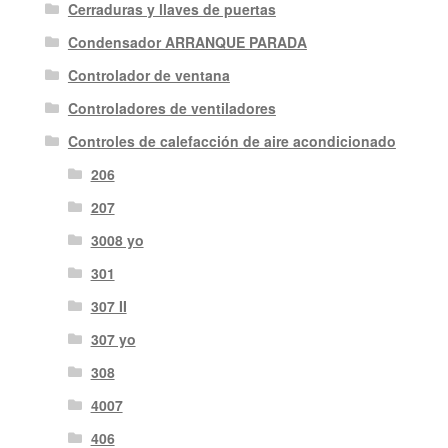
Cerraduras y llaves de puertas
Condensador ARRANQUE PARADA
Controlador de ventana
Controladores de ventiladores
Controles de calefacción de aire acondicionado
206
207
3008 yo
301
307 II
307 yo
308
4007
406