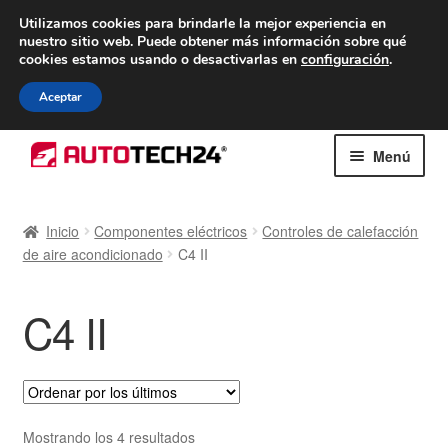
ENTREGA desde 7 EUR
Utilizamos cookies para brindarle la mejor experiencia en
nuestro sitio web.
Puede obtener más información sobre qué
De lunes a viernes de 9 a. m. a 4 p. m.
cookies estamos usando o desactivarlas en
configuración
.
900 933 246
Aceptar
Ir
Ir
Menú
a
al
la
contenido
Inicio
navegación
Inicio
Componentes eléctricos
Controles de calefacción
de aire acondicionado
C4 II
Caja registradora
Carro
C4 II
Contacto
Envío al mundo entero
Ordenado
Mostrando los 4 resultados