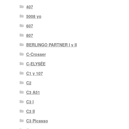
407
5008 yo
607
807
BERLINGO PARTNER I y II
C-Crosser
C-ELYSÉE
C1 y 107
C2
C3 A51
C3 I
C3 II
C3 Picasso