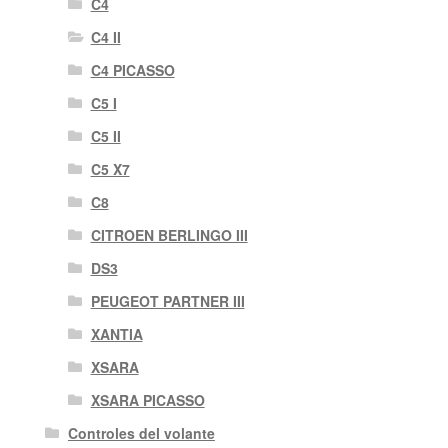
C4
C4 II
C4 PICASSO
C5 I
C5 II
C5 X7
C8
CITROEN BERLINGO III
DS3
PEUGEOT PARTNER III
XANTIA
XSARA
XSARA PICASSO
Controles del volante