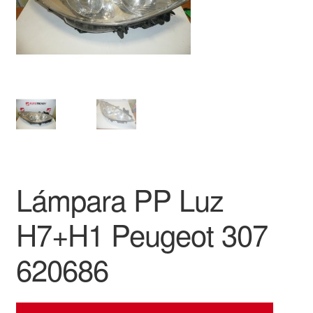
Mi cuenta
Pagos
Política de privacidad
Procedimiento de Reclamación
Queja
Lámpara PP Luz
Sobre nosotros
H7+H1 Peugeot 307
Términos y Condiciones
620686
Transporte