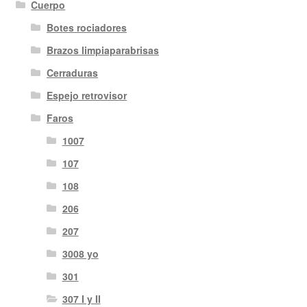
Cuerpo
Botes rociadores
Brazos limpiaparabrisas
Cerraduras
Espejo retrovisor
Faros
1007
107
108
206
207
3008 yo
301
307 I y II