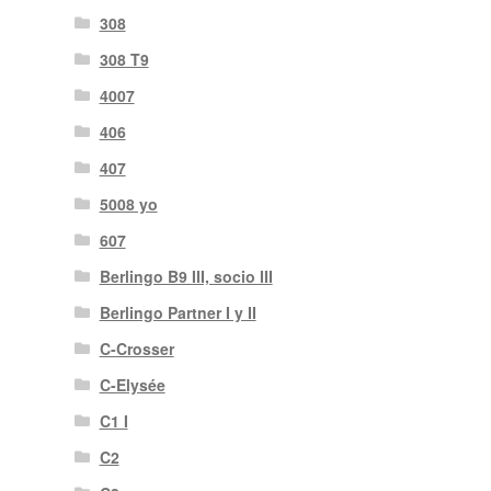
308
308 T9
4007
406
407
5008 yo
607
Berlingo B9 III, socio III
Berlingo Partner I y II
C-Crosser
C-Elysée
C1 I
C2