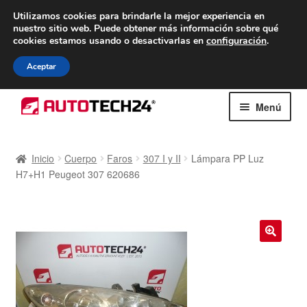
ENTREGA desde 7 EUR
Utilizamos cookies para brindarle la mejor experiencia en
nuestro sitio web.
Puede obtener más información sobre qué
De lunes a viernes de 9 a. m. a 4 p. m.
cookies estamos usando o desactivarlas en
configuración
.
900 933 246
Aceptar
Ir
Ir
Menú
a
al
la
contenido
Inicio
navegación
Inicio
Cuerpo
Faros
307 I y II
Lámpara PP Luz
H7+H1 Peugeot 307 620686
Caja registradora
Carro
Contacto
🔍
Envío al mundo entero