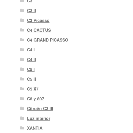
C3
C3 II
C3 Picasso
C4 CACTUS
C4 GRAND PICASSO
C4 I
C4 II
C5 I
C5 II
C5 X7
C8 y 807
Citroën C3 III
Luz interior
XANTIA