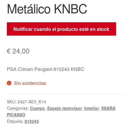
Metálico KNBC
Notificar cuando el producto esté en stock
€
24,00
PSA Citroen Peugeot 815243 KNBC
Sin existencias
SKU:
2427-AE3_K14
Categorías:
Cuerpo
,
Espejo retrovisor
,
Interior
,
XSARA
PICASSO
Etiqueta:
815243