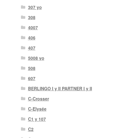
307 yo
308
4007
406
407
5008 yo
508
607
BERLINGO I y II PARTNER I y II
C-Crosser
C-Elysée
C1 y 107
C2