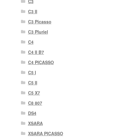
C3
C3 II
C3 Picasso
C3 Pluriel
C4
C4 II B7
C4 PICASSO
C5 I
C5 II
C5 X7
C8 807
DS4
XSARA
XSARA PICASSO