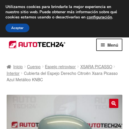
ENTREGA desde 7 EUR
Utilizamos cookies para brindarle la mejor experiencia en
nuestro sitio web.
Puede obtener más información sobre qué
De lunes a viernes de 9 a. m. a 4 p. m.
cookies estamos usando o desactivarlas en
configuración
.
900 933 246
Aceptar
Ir
Ir
Menú
a
al
la
contenido
Inicio
navegación
Inicio
Cuerpo
Espejo retrovisor
XSARA PICASSO
Interior
Cubierta del Espejo Derecho Citroën Xsara Picasso
Caja registradora
Azul Metálico KNBC
Carro
Contacto
🔍
Envío al mundo entero