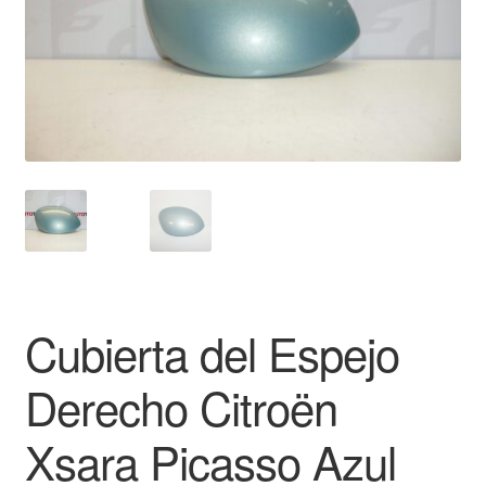
Mi cuenta
Pagos
Política de privacidad
Procedimiento de Reclamación
Queja
Sobre nosotros
Cubierta del Espejo
Términos y Condiciones
Derecho Citroën
Transporte
Xsara Picasso Azul