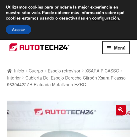
ENTREGA desde 7 EUR
Utilizamos cookies para brindarle la mejor experiencia en
nuestro sitio web.
Puede obtener más información sobre qué
De lunes a viernes de 9 a. m. a 4 p. m.
cookies estamos usando o desactivarlas en
configuración
.
900 933 246
Aceptar
Ir
Ir
Menú
a
al
la
contenido
Inicio
navegación
Inicio
Cuerpo
Espejo retrovisor
XSARA PICASSO
Interior
Cubierta Del Espejo Derecho Citroën Xsara Picasso
Caja registradora
96394422ZR Plateada Metalizada EZRC
Carro
Contacto
🔍
Envío al mundo entero