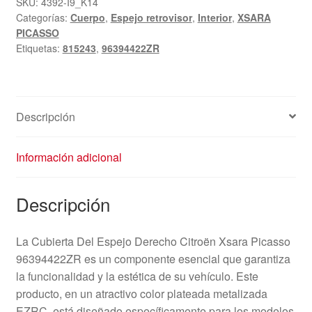
SKU:
4392-I9_K14
Categorías:
Cuerpo
,
Espejo retrovisor
,
Interior
,
XSARA
PICASSO
Etiquetas:
815243
,
96394422ZR
Descripción
Información adicional
Descripción
La Cubierta Del Espejo Derecho Citroën Xsara Picasso
96394422ZR es un componente esencial que garantiza
la funcionalidad y la estética de su vehículo. Este
producto, en un atractivo color plateada metalizada
EZRC, está diseñado específicamente para los modelos