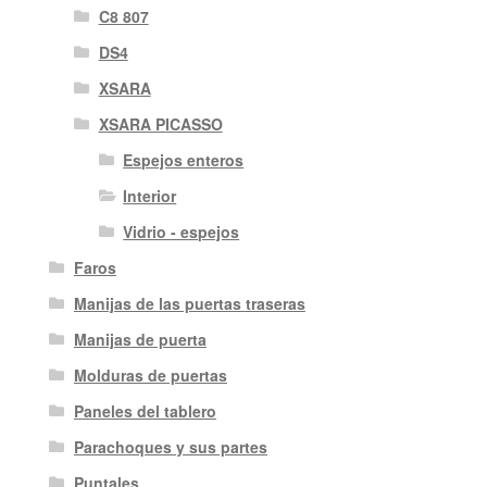
C8 807
DS4
XSARA
XSARA PICASSO
Espejos enteros
Interior
Vidrio - espejos
Faros
Manijas de las puertas traseras
Manijas de puerta
Molduras de puertas
Paneles del tablero
Parachoques y sus partes
Puntales