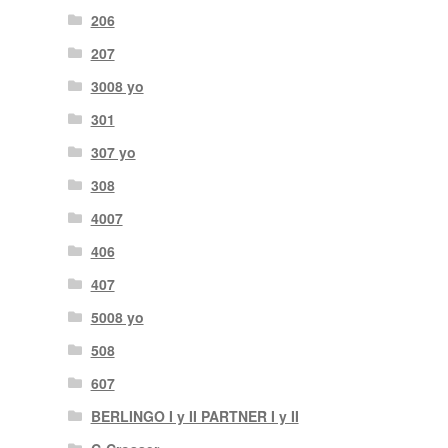
206
207
3008 yo
301
307 yo
308
4007
406
407
5008 yo
508
607
BERLINGO I y II PARTNER I y II