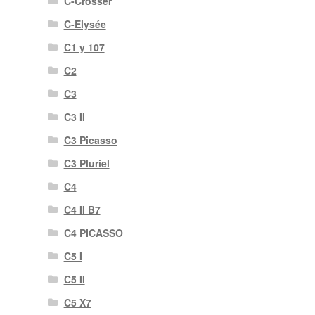
C-Crosser
C-Elysée
C1 y 107
C2
C3
C3 II
C3 Picasso
C3 Pluriel
C4
C4 II B7
C4 PICASSO
C5 I
C5 II
C5 X7