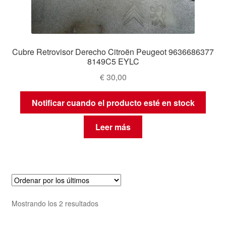
Cubre Retrovisor Derecho Citroën Peugeot 9636686377
8149C5 EYLC
€
30,00
Notificar cuando el producto esté en stock
Leer más
Ordenado
Mostrando los 2 resultados
por
los