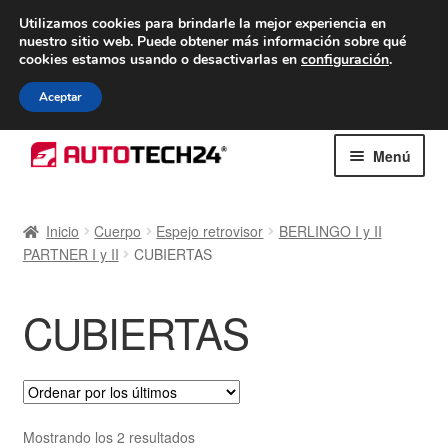
ENTREGA desde 7 EUR
Utilizamos cookies para brindarle la mejor experiencia en
nuestro sitio web.
Puede obtener más información sobre qué
De lunes a viernes de 9 a. m. a 4 p. m.
cookies estamos usando o desactivarlas en
configuración
.
900 933 246
Aceptar
Ir
Ir
Menú
a
al
la
contenido
Inicio
navegación
Inicio
Cuerpo
Espejo retrovisor
BERLINGO I y II
PARTNER I y II
CUBIERTAS
Caja registradora
Carro
CUBIERTAS
Contacto
Envío al mundo entero
Ordenado
Mostrando los 2 resultados