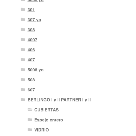
301
307 yo
308
4007
406
407
5008 yo
508
607
BERLINGO I y II PARTNER I y II
CUBIERTAS
Espejo entero
VIDRIO