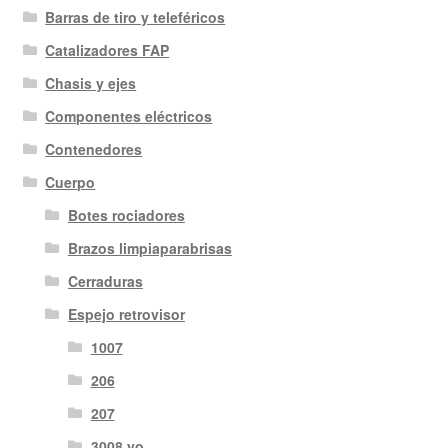
Barras de tiro y teleféricos
últimos
Catalizadores FAP
Chasis y ejes
Componentes eléctricos
Contenedores
Cuerpo
Botes rociadores
Brazos limpiaparabrisas
Cerraduras
Espejo retrovisor
1007
206
207
3008 yo