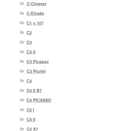
C-Crosser
C-Elysée
C1 y 107
C2
C3
C3 II
C3 Picasso
C3 Pluriel
C4
C4 II B7
C4 PICASSO
C5 I
C5 II
C5 X7