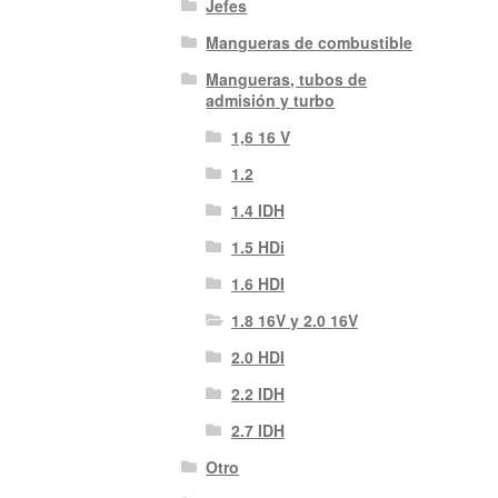
Jefes
Mangueras de combustible
Mangueras, tubos de
admisión y turbo
1,6 16 V
1.2
1.4 IDH
1.5 HDi
1.6 HDI
1.8 16V y 2.0 16V
2.0 HDI
2.2 IDH
2.7 IDH
Otro