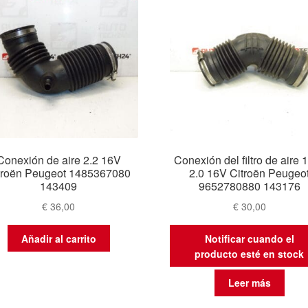
Conexión de aire 2.2 16V
Conexión del filtro de aire 1
troën Peugeot 1485367080
2.0 16V Citroën Peugeo
143409
9652780880 143176
€
36,00
€
30,00
Añadir al carrito
Notificar cuando el
producto esté en stock
Leer más