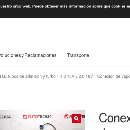
7 EUR
De lunes a viernes 
uestro sitio web.
Puede obtener más información sobre qué cookies e
oluciones y Reclamaciones
Transporte
o al mundo entero
Mi cuenta
Pagos
Política de privacidad
as, tubos de admisión y turbo
1.8 16V y 2.0 16V
Conexión de vapo
e nosotros
Términos y Condiciones
Transporte
Conex
🔍