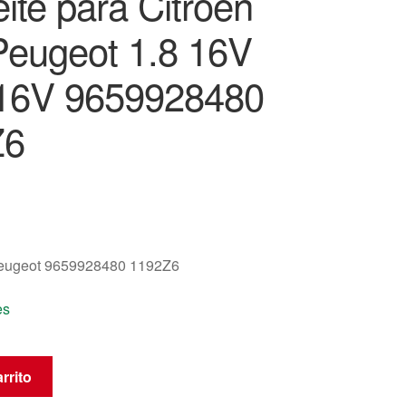
ite para Citroën
eugeot 1.8 16V
 16V 9659928480
Z6
eugeot 9659928480 1192Z6
es
rrito