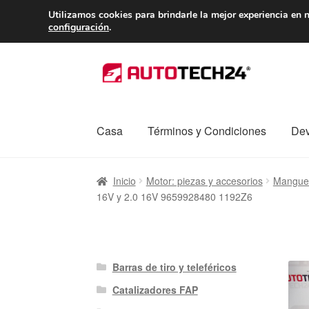
ENTREGA desde 
Utilizamos cookies para brindarle la mejor experiencia en n
configuración
.
Ir
Ir
a
al
la
contenido
navegación
Casa
Términos y Condiciones
Dev
Inicio
Caja registradora
Carro
Contacto
Enví
Inicio
Motor: piezas y accesorios
Manguer
16V y 2.0 16V 9659928480 1192Z6
Procedimiento de Reclamación
Queja
Sobr
Barras de tiro y teleféricos
Catalizadores FAP