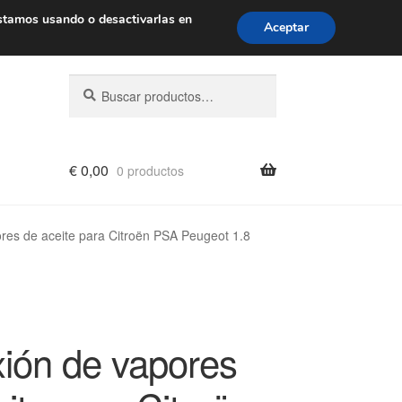
de 9 a. m. a 4 p. m.
900 933 246
stamos usando o desactivarlas en
Aceptar
Buscar
Buscar
por:
€
0,00
0 productos
res de aceite para Citroën PSA Peugeot 1.8
ión de vapores