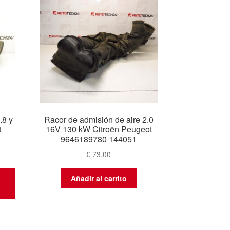
.8 y
Racor de admisión de aire 2.0
t
16V 130 kW Citroën Peugeot
9646189780 144051
€
73,00
Añadir al carrito