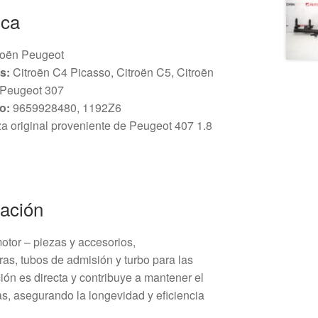
ica
oën Peugeot
s:
Citroën C4 Picasso, Citroën C5, Citroën
 Peugeot 307
o:
9659928480, 1192Z6
a original proveniente de Peugeot 407 1.8
lación
motor – piezas y accesorios,
s, tubos de admisión y turbo para las
ción es directa y contribuye a mantener el
s, asegurando la longevidad y eficiencia