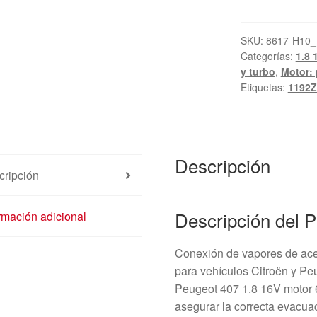
vapores
de
aceite
SKU:
8617-H10_
Categorías:
1.8 
para
y turbo
,
Motor: 
Citroën
Etiquetas:
1192Z
PSA
Peugeot
1.8
16V
Descripción
y
cripción
2.0
16V
Descripción del 
rmación adicional
9659928480
1192Z6
cantidad
Conexión de vapores de acei
para vehículos Citroën y Peu
Peugeot 407 1.8 16V motor 6
asegurar la correcta evacuac