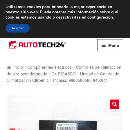
ENTREGA desde 7 EUR
Utilizamos cookies para brindarle la mejor experiencia en
nuestro sitio web.
Puede obtener más información sobre qué
De lunes a viernes de 9 a. m. a 4 p. m.
cookies estamos usando o desactivarlas en
configuración
.
900 933 246
Aceptar
Ir
Ir
Menú
a
al
la
contenido
Inicio
navegación
Inicio
Componentes eléctricos
Controles de calefacción
de aire acondicionado
C4 PICASSO
Unidad de Control de
Caja registradora
Climatización Citroën C4 Picasso 9666580580 6452P7
Carro
Contacto
🔍
Envío al mundo entero