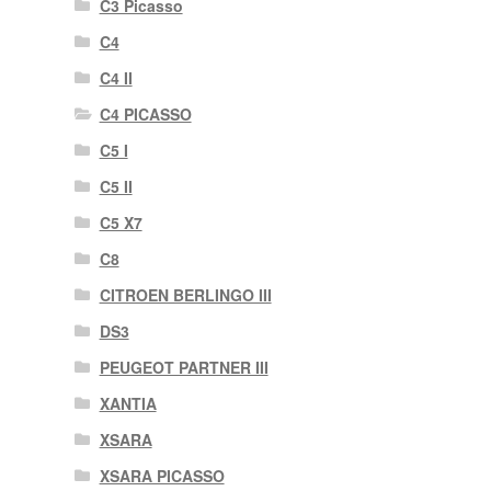
C3 Picasso
C4
C4 II
C4 PICASSO
C5 I
C5 II
C5 X7
C8
CITROEN BERLINGO III
DS3
PEUGEOT PARTNER III
XANTIA
XSARA
XSARA PICASSO