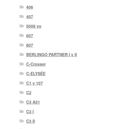
406
407
5008 yo
607
807
BERLINGO PARTNER I y II
C-Crosser
C-ELYSÉE
C1 y 107
C2
C3 A51
C3 I
C3 II