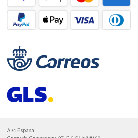
A24 España
Carrer de Campoamor, 27, P 3-5 Unit #103