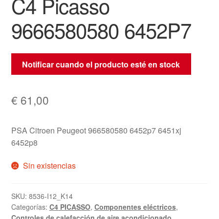
C4 Picasso
9666580580 6452P7
Notificar cuando el producto esté en stock
€
61,00
PSA Citroen Peugeot 966580580 6452p7 6451xj
6452p8
Sin existencias
SKU:
8536-I12_K14
Categorías:
C4 PICASSO
,
Componentes eléctricos
,
Controles de calefacción de aire acondicionado